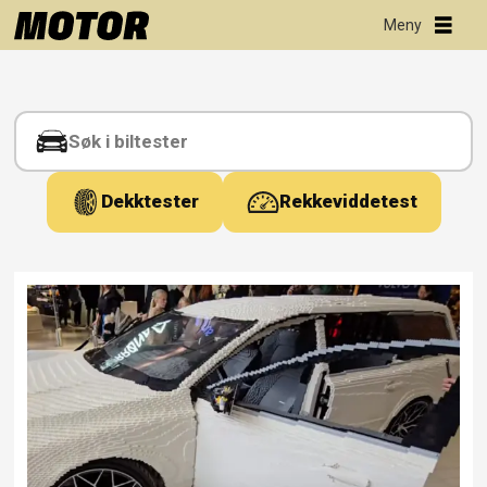
Tag:
video
Dekktester
Rekkeviddetest