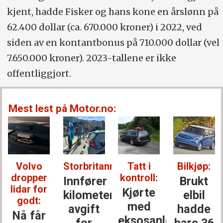
kjent, hadde Fisker og hans kone en årslønn på
62.400 dollar (ca. 670.000 kroner) i 2022, ved
siden av en kontantbonus på 710.000 dollar (vel
7.650.000 kroner). 2023-tallene er ikke
offentliggjort.
Mest lest på Motor.no:
Volvo
Storbritannia:
Tatt i
Bilkjøp:
dropper
kontroll:
Innfører
Brukt
lidar for
Kjørte
kilometer­
elbil
godt:
med
avgift
hadde
Nå får
eksosanlegget