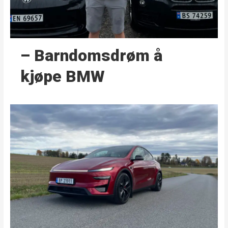
– Barndoms­drøm å
kjøpe BMW