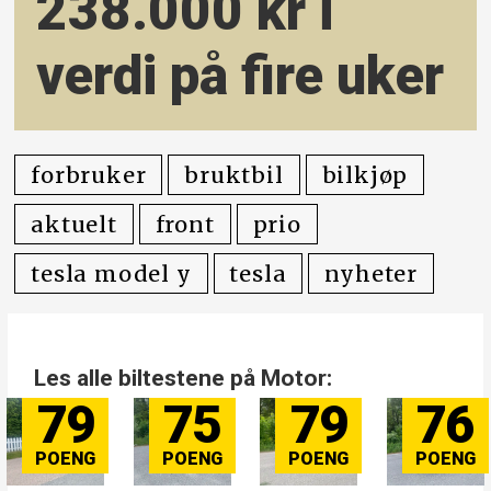
238.000 kr i
verdi på fire uker
forbruker
bruktbil
bilkjøp
aktuelt
front
prio
tesla model y
tesla
nyheter
Les alle biltestene på Motor:
79
75
79
76