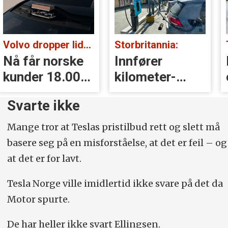
Volvo dropper lidar for godt:
Storbritannia:
Nå får norske
Innfører
kunder 18.000
kilometer­
kr i erstatning
avgift for
Svarte ikke
elbiler
Mange tror at Teslas pristilbud rett og slett må
basere seg på en misforståelse, at det er feil – og
at det er for lavt.
Tesla Norge ville imidlertid ikke svare på det da
Motor spurte.
De har heller ikke svart Ellingsen.