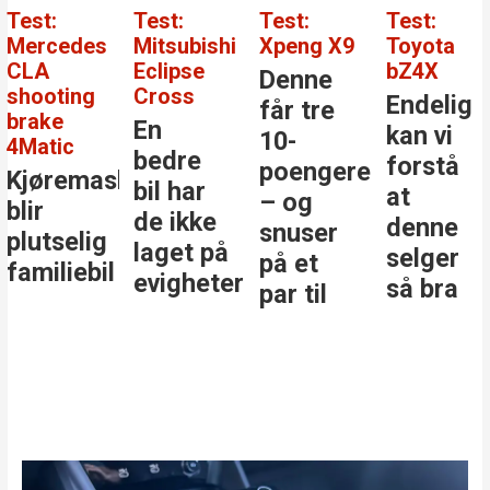
Test:
Test:
Test:
Test:
Mercedes
Mitsubishi
Xpeng X9
Toyota
CLA
Eclipse
bZ4X
Denne
shooting
Cross
Endelig
får tre
brake
En
kan vi
10-
4Matic
bedre
forstå
poengere
Kjøremaskinen
bil har
at
– og
blir
de ikke
denne
snuser
plutselig
laget på
selger
på et
familiebil
evigheter
så bra
par til