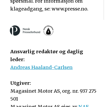
spørsmål. For informasjon om
klageadgang, se: www.presse.no.
Ansvarlig redaktør og daglig
leder:
Andreas Haaland-Carlsen
Utgiver:
Magasinet Motor AS, org. nr. 937 275
501
Magasinet Motor AS eies av
NAF