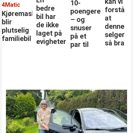
En
kan vi
10-
4Matic
bedre
forstå
poengere
Kjøremaskinen
bil har
at
– og
blir
de ikke
denne
snuser
plutselig
laget på
selger
på et
familiebil
evigheter
så bra
par til