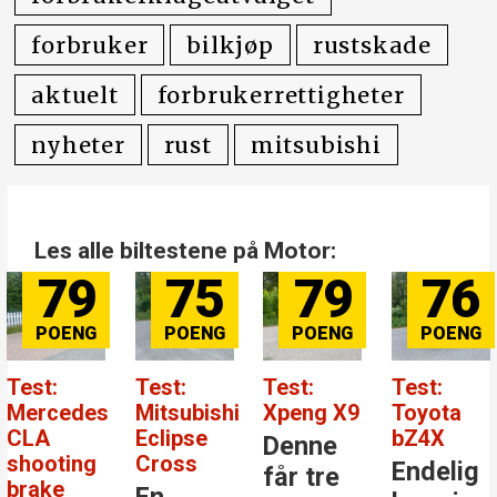
forbruker
bilkjøp
rustskade
aktuelt
forbrukerrettigheter
nyheter
rust
mitsubishi
Les alle biltestene på Motor:
79
75
79
76
Test:
Test:
Test:
Test:
Mercedes
Mitsubishi
Xpeng X9
Toyota
CLA
Eclipse
bZ4X
Denne
shooting
Cross
Endelig
får tre
brake