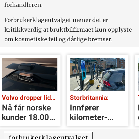
forhandleren.
Forbrukerklageutvalget mener det er
kritikkverdig at bruktbilfirmaet kun opplyste
om kosmetiske feil og dårlige bremser.
Volvo dropper lidar for godt:
Storbritannia:
Nå får norske
Innfører
kunder 18.000
kilometer­
kr i erstatning
avgift for
elbiler
forbrukerklageutvalget