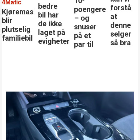
10-
4Matic
bedre
forstå
poengere
Kjøremaskinen
bil har
at
– og
blir
de ikke
denne
snuser
plutselig
laget på
selger
på et
familiebil
evigheter
så bra
par til