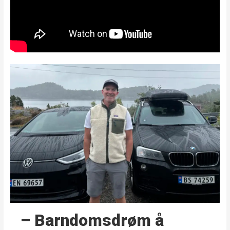
– Barndoms­drøm å