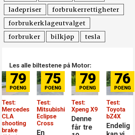
ladepriser
forbrukerrettigheter
forbrukerklageutvalget
forbruker
bilkjøp
tesla
Les alle biltestene på Motor:
79
75
79
76
Test:
Test:
Test:
Test:
Mercedes
Mitsubishi
Xpeng X9
Toyota
CLA
Eclipse
bZ4X
Denne
shooting
Cross
Endelig
får tre
brake
En
kan vi