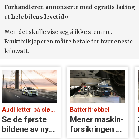
Forhandleren annonserte med «gratis lading
ut hele bilens levetid».
Men det skulle vise seg å ikke stemme.
Bruktbilkjøperen måtte betale for hver eneste
kilowatt.
Audi letter på sløret:
Batteritrøbbel:
Se de første
Mener maskin­
bildene av nye
forsikringen er
A2 e-tron
nærmest