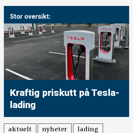
Stor oversikt:
Kraftig priskutt på Tesla-
lading
aktuelt
nyheter
lading