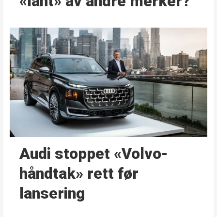
«lånt» av andre merker?
Audi stoppet «Volvo-
håndtak» rett før
lansering