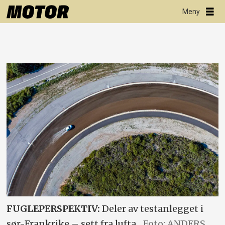
FUGLEPERSPEKTIV:
Deler av testanlegget i
sør-Frankrike – sett fra lufta.
Foto: ANDERS