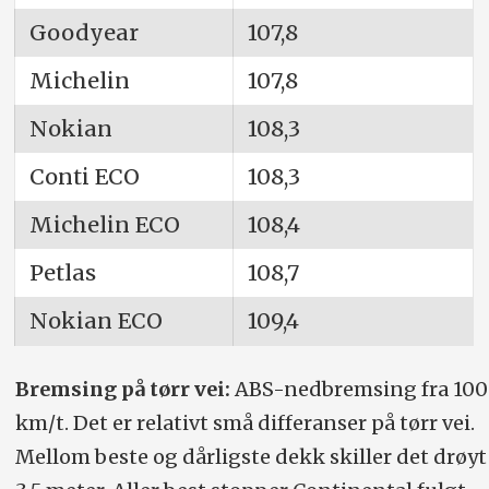
Goodyear
107,8
Michelin
107,8
Nokian
108,3
Conti ECO
108,3
Michelin ECO
108,4
Petlas
108,7
Nokian ECO
109,4
Bremsing på tørr vei:
ABS-nedbremsing fra 100
km/t. Det er relativt små differanser på tørr vei.
Mellom beste og dårligste dekk skiller det drøyt