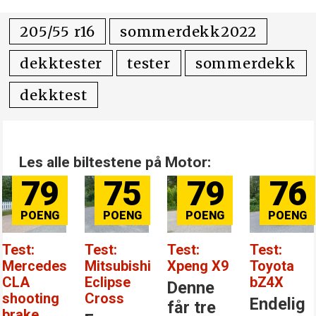
205/55 r16
sommerdekk2022
dekktester
tester
sommerdekk
dekktest
Les alle biltestene på Motor:
79
75
79
76
Test:
Test:
Test:
Test:
Mercedes
Mitsubishi
Xpeng X9
Toyota
CLA
Eclipse
bZ4X
Denne
shooting
Cross
Endelig
får tre
brake