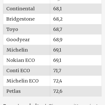
Continental
68,1
Bridgestone
68,2
Toyo
68,7
Goodyear
68,9
Michelin
69,1
Nokian ECO
69,1
Conti ECO
71,7
Michelin ECO
72,4
Petlas
72,6