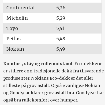
Continental
5,26
Michelin
5,29
Toyo
5,41
Petlas
5,48
Nokian
5,49
Komfort, støy og rullemotstand:
Eco-dekkene
er stillere enn tradisjonelle dekk fra tilsvarende
produsenter. Nokians Eco-dekk er det aller
stilleste på grov asfalt. Også «vanlige» Nokian
og Goodyear klarer grov asfalt bra. Goodyear har
også bra rullekomfort over humper.