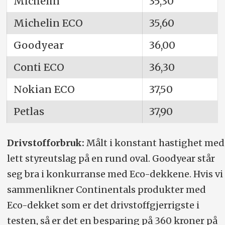
Michelin
35,30
Michelin ECO
35,60
Goodyear
36,00
Conti ECO
36,30
Nokian ECO
37,50
Petlas
37,90
Drivstofforbruk:
Målt i konstant hastighet med
lett styreutslag på en rund oval. Goodyear står
seg bra i konkurranse med Eco-dekkene. Hvis vi
sammenlikner Continentals produkter med
Eco-dekket som er det drivstoffgjerrigste i
testen, så er det en besparing på 360 kroner på