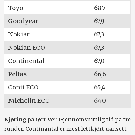
Toyo
68,7
Goodyear
67,9
Nokian
67,3
Nokian ECO
67,3
Continental
67,0
Peltas
66,6
Conti ECO
65,4
Michelin ECO
64,0
Kjøring på tørr vei:
Gjennomsnittlig tid på tre
runder. Continantal er mest lettkjørt uansett