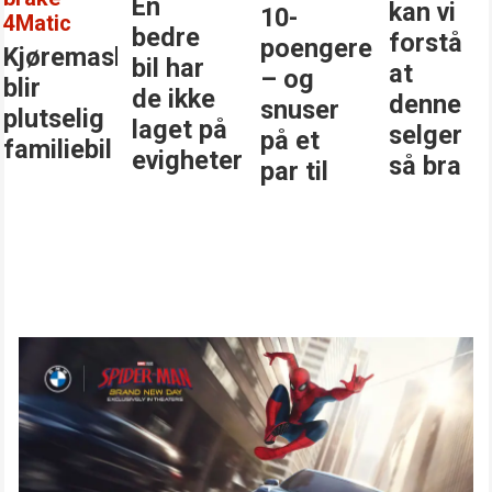
En
kan vi
10-
4Matic
bedre
forstå
poengere
Kjøremaskinen
bil har
at
– og
blir
de ikke
denne
snuser
plutselig
laget på
selger
på et
familiebil
evigheter
så bra
par til