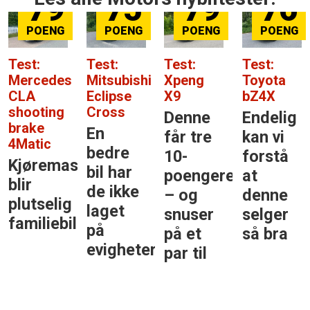
79
75
79
76
Test:
Test:
Test:
Test:
Mercedes
Mitsubishi
Xpeng
Toyota
CLA
Eclipse
X9
bZ4X
shooting
Cross
Denne
Endelig
brake
En
får tre
kan vi
4Matic
bedre
10-
forstå
Kjøremaskinen
bil har
poengere
at
blir
de ikke
– og
denne
plutselig
laget
snuser
selger
familiebil
på
på et
så bra
evigheter
par til