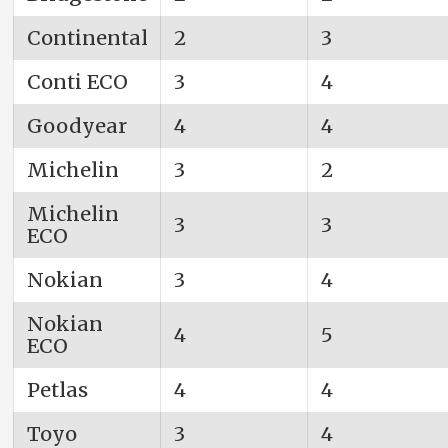
Continental
2
3
Conti ECO
3
4
Goodyear
4
4
Michelin
3
2
Michelin
3
3
ECO
Nokian
3
4
Nokian
4
5
ECO
Petlas
4
4
Toyo
3
4