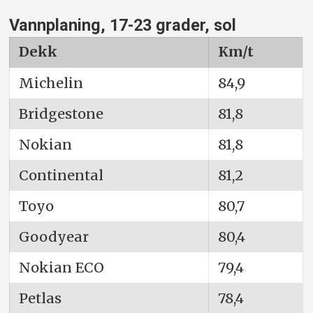
Vannplaning, 17-23 grader, sol
Dekk
Km/t
Michelin
84,9
Bridgestone
81,8
Nokian
81,8
Continental
81,2
Toyo
80,7
Goodyear
80,4
Nokian ECO
79,4
Petlas
78,4