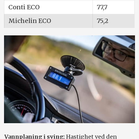
Conti ECO
77,7
Michelin ECO
75,2
Vannplaning i sving:
Hastighet ved den