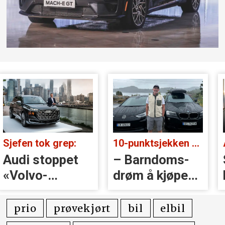
Sjefen tok grep:
10-punktsjekken med Christian Paasche:
Audi stoppet
– Barndoms­
«Volvo-
drøm å kjøpe
håndtak» rett
BMW
før lansering
prio
prøvekjørt
bil
elbil