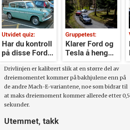
Utvidet quiz:
Gruppetest:
Har du kontroll
Klarer Ford og
på disse Ford-
Tesla å henge
modellene?
med i
Drivlinjen er kalibrert slik at en større del av
svingene?
dreiemomentet kommer på bakhjulene enn på
de andre Mach-E-variantene, noe som bidrar til
at maks dreiemoment kommer allerede etter 0,5
sekunder.
Utemmet, takk