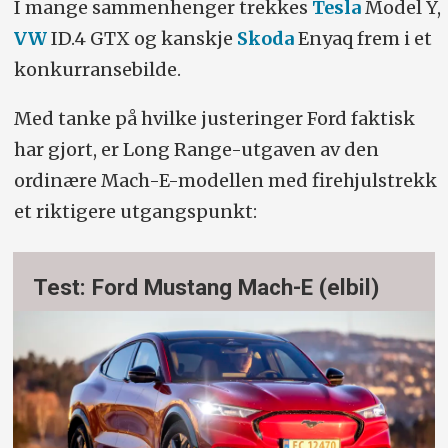
Performance, VW ID.4 GTX og Skoda
I mange sammenhenger trekkes
Tesla
Model Y,
Enyaq iV80X.
VW
ID.4 GTX og kanskje
Skoda
Enyaq frem i et
konkurransebilde.
Med tanke på hvilke justeringer Ford faktisk
har gjort, er Long Range-utgaven av den
ordinære Mach-E-modellen med firehjulstrekk
et riktigere utgangspunkt:
Test: Ford Mustang Mach-E (elbil)