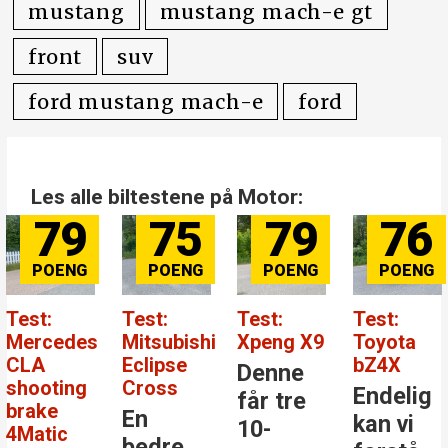
mustang
mustang mach-e gt
front
suv
ford mustang mach-e
ford
Les alle biltestene på Motor:
79
75
79
76
Test:
Test:
Test:
Test:
Mercedes
Mitsubishi
Xpeng X9
Toyota
CLA
Eclipse
bZ4X
Denne
shooting
Cross
Endelig
får tre
brake
En
kan vi
10-
4Matic
bedre