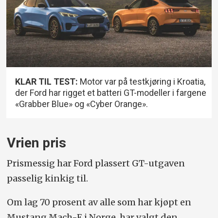
KLAR TIL TEST:
Motor var på testkjøring i Kroatia,
der Ford har rigget et batteri GT-modeller i fargene
«Grabber Blue» og «Cyber Orange».
Vrien pris
Prismessig har Ford plassert GT-utgaven
passelig kinkig til.
Om lag 70 prosent av alle som har kjøpt en
Mustang Mach-E i Norge, har valgt den