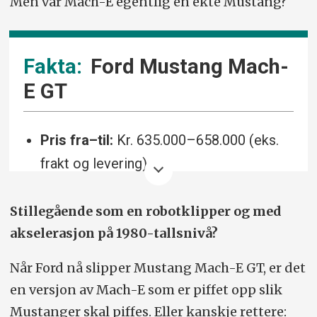
Men var Mach-E egentlig en ekte Mustang?
Ford Mustang Mach-
E GT
Pris fra–til:
Kr. 635.000–658.000 (eks.
frakt og levering).
Drivlinje:
Elektrisk, firehjulsdrift, to
Stillegående som en robotklipper og med
motorer. 358 kW/487 hk. 860 Nm.
akselerasjon på 1980-tallsnivå?
0–100 km/t:
3,7 sek. Toppfart: 200 km/t.
Når Ford nå slipper Mustang Mach-E GT, er det
Rekkevidde (oppgitt):
500 km (batteri
en versjon av Mach-E som er piffet opp slik
98,7 kW)
Mustanger skal piffes. Eller kanskje rettere: