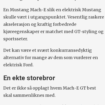
Forbruk (oppgitt):
20 kWt/100 km.
En Mustang Mach-E slik en elektrisk Mustang
Maks ladeeffekt (oppgitt):
150 kW.
skulle vært i utgangspunktet. Vesentlig raskere
akselerasjon og kraftig forbedrede
Ladetid (oppgitt):
45 min. (10–80
kjøreegenskaper er matchet med GT-styling og
prosent).
sportsseter.
Lengde/bredde/høyde/bakkeklaring
Det kan være et svært konkurransedyktig
(mm):
4743/1881/1613/130.
alternativ for mange av dem som vurderer en
Hengervekt:
750 kg (tilvalg).
elektrisk Ford.
Bagasjerom:
502 liter (lastet til
En ekte storebror
hattehylle, inkl. frunk på 100 liter).
Det er ikke så opplagt hvem Mach-E GT best
Dekkdimensjon:
245/45 R20.
skal sammenliknes med.
Konkurrenter:
Tesla Model Y