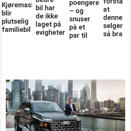
forstå
poengere
Kjøremaskinen
bil har
at
– og
blir
de ikke
denne
snuser
plutselig
laget på
selger
på et
familiebil
evigheter
så bra
par til