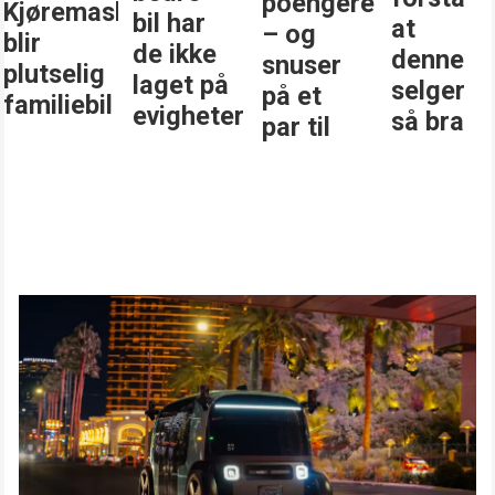
poengere
Kjøremaskinen
bil har
at
– og
blir
de ikke
denne
snuser
plutselig
laget på
selger
på et
familiebil
evigheter
så bra
par til