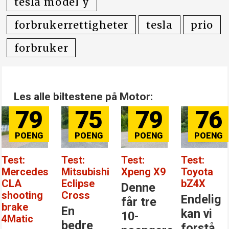
tesla model y
forbrukerrettigheter
tesla
prio
forbruker
Les alle biltestene på Motor:
79
75
79
76
Test:
Test:
Test:
Test:
Mercedes
Mitsubishi
Xpeng X9
Toyota
CLA
Eclipse
bZ4X
Denne
shooting
Cross
Endelig
får tre
brake
En
kan vi
10-
4Matic
bedre
forstå