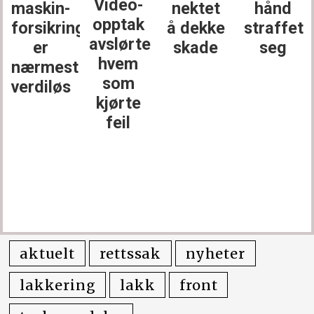
Video-
maskin­
nektet
hånd
opptak
forsikringen
å dekke
straffet
avslørte
er
skade
seg
hvem
nærmest
som
verdiløs
kjørte
feil
aktuelt
rettssak
nyheter
lakkering
lakk
front