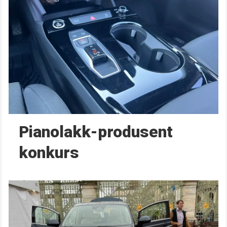
Pianolakk-produsent
konkurs