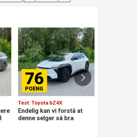
76
84
Test: Toyota bZ4X
Test: Merced
gere
Endelig kan vi forstå at
Den største 
l
denne selger så bra
klassen