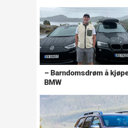
– Barndoms­drøm å kjøp
BMW