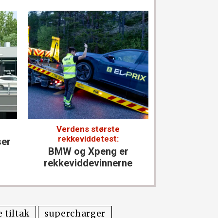
Verdens største
Kostet 2,
rekkeviddetest:
ser
Ny bobil 
BMW og Xpeng er
del
rekkevidde­vinnerne
 tiltak
supercharger