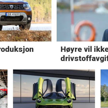
produksjon
Høyre vil ikke
drivstoffavgi