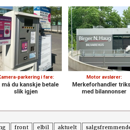
Kamera-parkering i fare:
Motor avslører:
 må du kanskje betale
Merke­forhandler trik
slik igjen
med bilannonser
ing
front
elbil
aktuelt
salgsfremmende