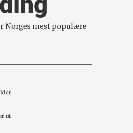
ading
m er Norges mest populære
lder
er ut