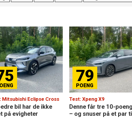
75
79
: Mitsubishi Eclipse Cross
Test: Xpeng X9
edre bil har de ikke
Denne får tre 10-poen
et på evigheter
– og snuser på et par ti