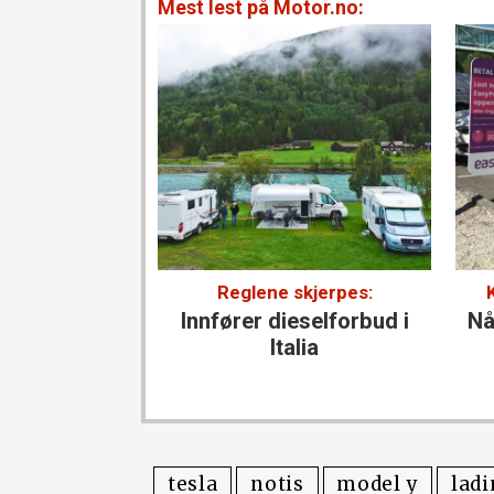
Mest lest på Motor.no:
Reglene skjerpes:
Innfører diesel­forbud i
Nå
Italia
tesla
notis
model y
lad