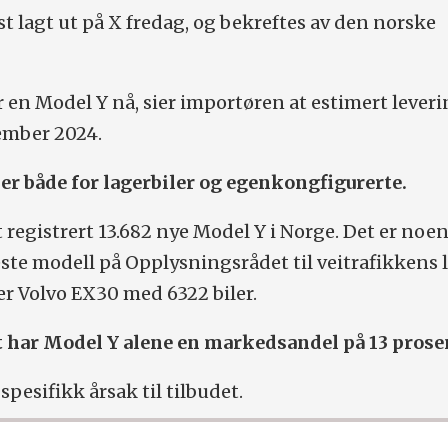
st lagt ut på X fredag, og bekreftes av den norske
r en Model Y nå, sier importøren at estimert leveri
ember 2024.
r både for lagerbiler og egenkongfigurerte.
et registrert 13.682 nye Model Y i Norge. Det er noe
ste modell på Opplysningsrådet til veitrafikkens l
 er Volvo EX30 med 6322 biler.
 har Model Y alene en markedsandel på 13 prose
pesifikk årsak til tilbudet.