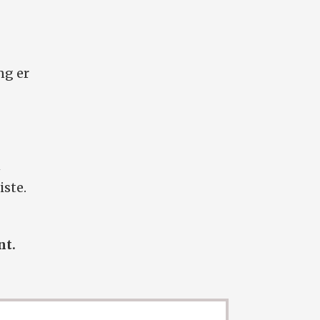
ng er
n
iste.
nt.