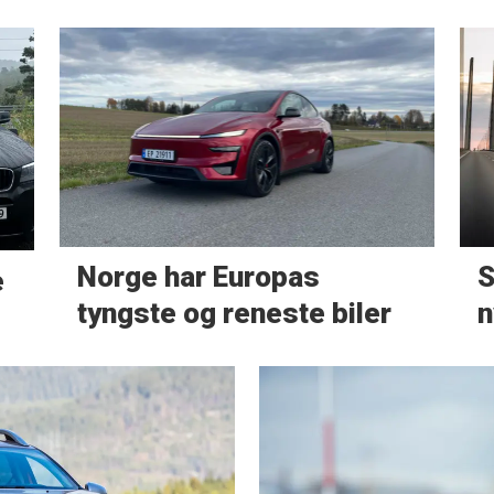
Norge har Europas
S
e
tyngste og reneste biler
n