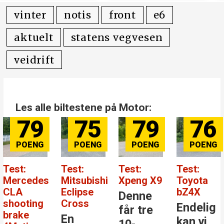
vinter
notis
front
e6
aktuelt
statens vegvesen
veidrift
Les alle biltestene på Motor:
79
75
79
76
Test:
Test:
Test:
Test:
Mercedes
Mitsubishi
Xpeng X9
Toyota
CLA
Eclipse
bZ4X
Denne
shooting
Cross
Endelig
får tre
brake
En
kan vi
10-