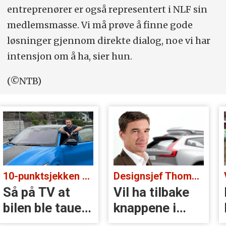
entreprenører er også representert i NLF sin
medlemsmasse. Vi må prøve å finne gode
løsninger gjennom direkte dialog, noe vi har
intensjon om å ha, sier hun.
(©NTB)
10-punktsjekken med standup-komiker Ørjan Burøe:
Designsjef Thomas Ingenlath:
Så på TV at
Vil ha tilbake
bilen ble tauet
knappene i
inn
Volvoer