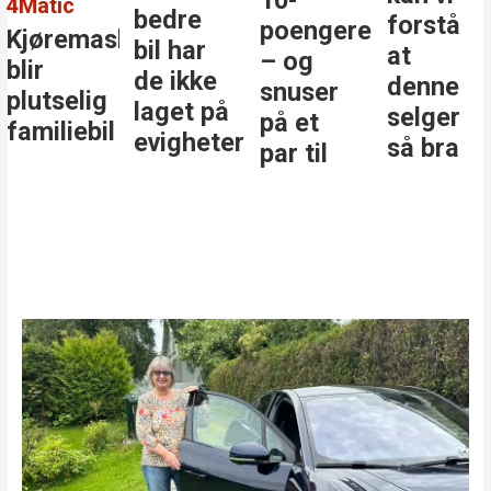
4Matic
bedre
forstå
poengere
Kjøremaskinen
bil har
at
– og
blir
de ikke
denne
snuser
plutselig
laget på
selger
på et
familiebil
evigheter
så bra
par til