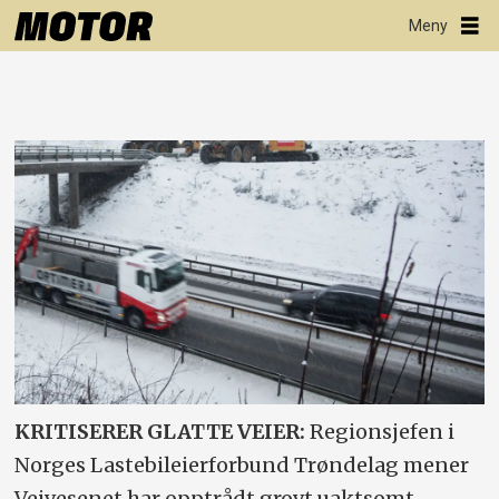
KRITISERER GLATTE VEIER:
Regionsjefen i
Norges Lastebileierforbund Trøndelag mener
Veivesenet har opptrådt grovt uaktsomt.