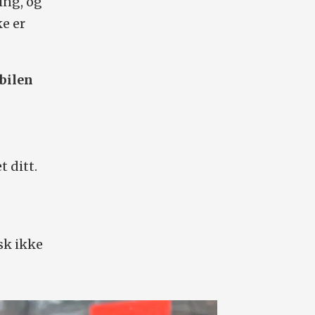
ing, og
ke er
 bilen
 ditt.
sk ikke