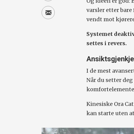
Og ideen er god: 
varsler etter bare
vendt mot kjører
Systemet deaktive
settes i revers.
Ansiktsgjenkj
I de mest avanser
Når du setter deg 
komfortelementer 
Kinesiske Ora Cat
kan starte uten a