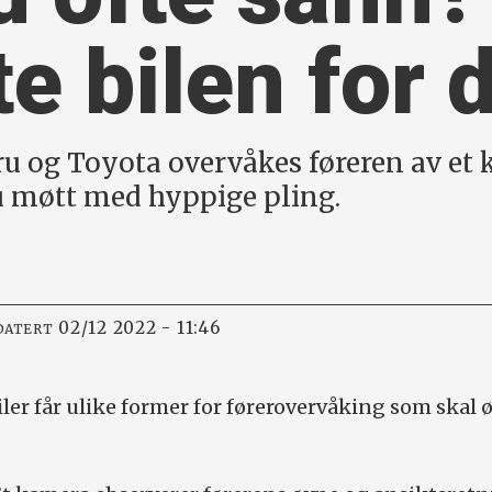
te bilen for 
aru og Toyota overvåkes føreren av e
 du møtt med hyppige pling.
02/12 2022 - 11:46
DATERT
iler får ulike former for førerovervåking som skal 