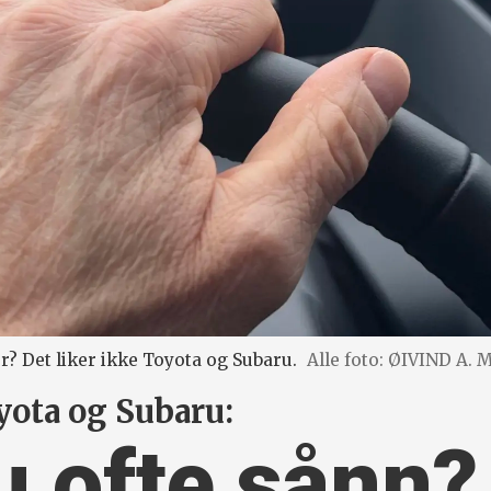
r? Det liker ikke Toyota og Subaru.
Alle foto: ØIVIND A
yota og Subaru:
u ofte sånn?