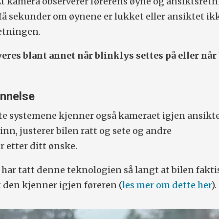
Et kamera observerer førerens øyne og ansiktsretn
 få sekunder om øynene er lukket eller ansiktet ik
etningen.
res blant annet når blinklys settes på eller når
ennelse
te systemene kjenner også kameraet igjen ansiktet
inn, justerer bilen ratt og sete og andre
etter ditt ønske.
 har tatt denne teknologien så langt at bilen fakti
t den kjenner igjen føreren (
les mer om dette her
).