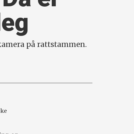
deg
t kamera på rattstammen.
øke