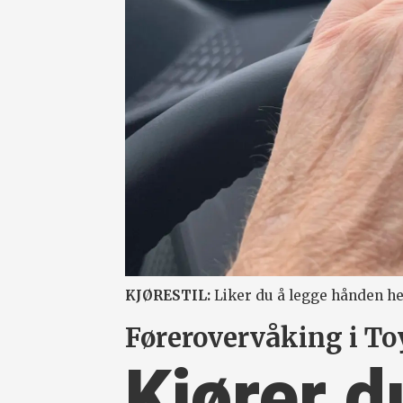
KJØRESTIL:
Liker du å legge hånden he
Førerovervåking i To
Kjører d