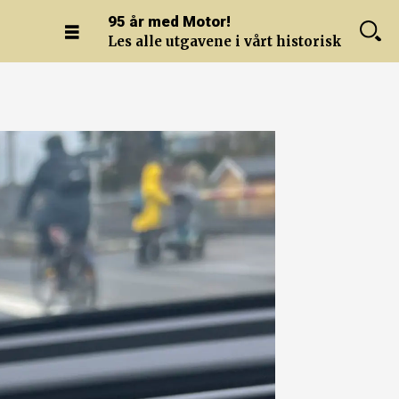
95 år med Motor!
Les alle utgavene i vårt historiske arkiv.