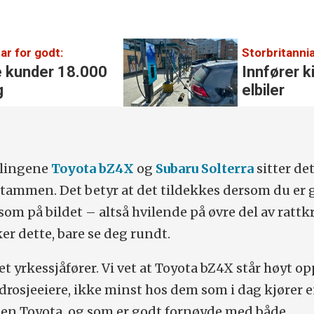
ar for godt:
Storbritannia
e kunder 18.000
Innfører k
g
elbiler
illingene
Toyota bZ4X
og
Subaru Solterra
sitter de
tammen. Det betyr at det tildekkes dersom du er g
om på bildet – altså hvilende på øvre del av rattk
r dette, bare se deg rundt.
et yrkessjåfører. Vi vet at Toyota bZ4X står høyt o
 drosjeeiere, ikke minst hos dem som i dag kjører 
nen Toyota, og som er godt fornøyde med både