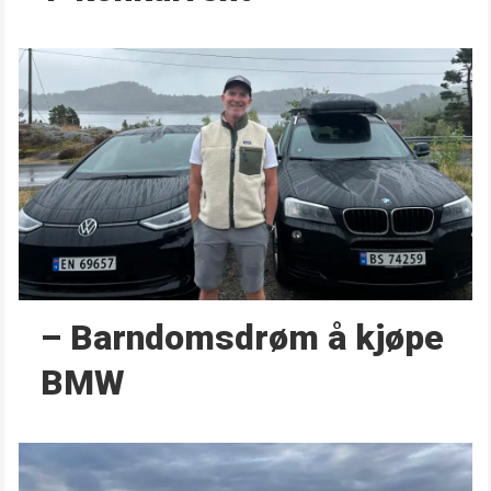
– Barndoms­drøm å kjøpe
BMW