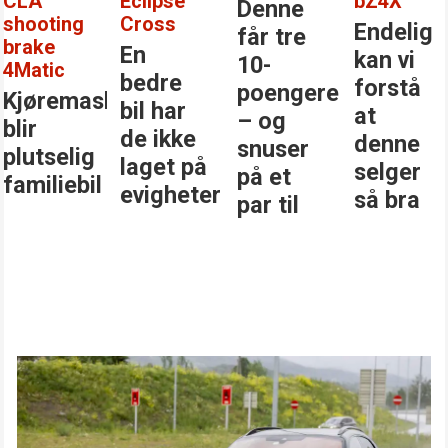
CLA
Eclipse
bZ4X
Denne
shooting
Cross
Endelig
får tre
brake
En
kan vi
10-
4Matic
bedre
forstå
poengere
Kjøremaskinen
bil har
at
– og
blir
de ikke
denne
snuser
plutselig
laget på
selger
på et
familiebil
evigheter
så bra
par til