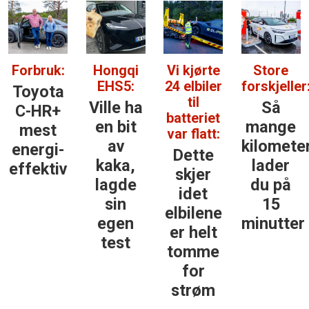
Forbruk:
Hongqi
Vi kjørte
Store
EHS5:
24 elbiler
forskjeller
Toyota
til
Ville ha
Så
C-HR+
batteriet
en bit
mange
mest
var flatt:
av
kilomete
energi­
Dette
kaka,
lader
effektiv
skjer
lagde
du på
idet
sin
15
elbilene
egen
minutter
er helt
test
tomme
for
strøm