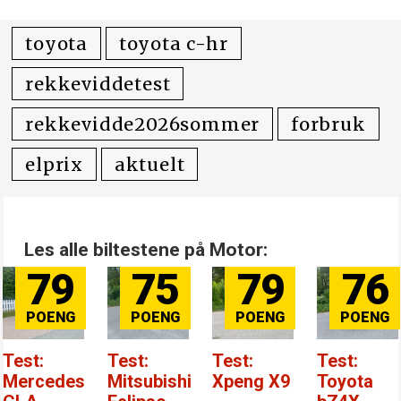
toyota
toyota c-hr
rekkeviddetest
rekkevidde2026sommer
forbruk
elprix
aktuelt
Les alle biltestene på Motor:
79
75
79
76
Test:
Test:
Test:
Test:
Mercedes
Mitsubishi
Xpeng X9
Toyota