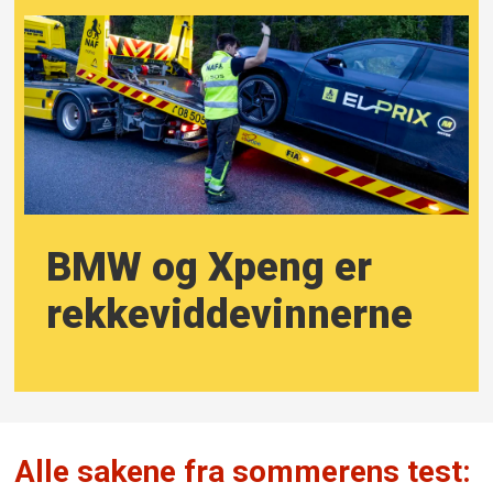
BMW og Xpeng er
rekkevidde­vinnerne
Alle sakene fra sommerens test: