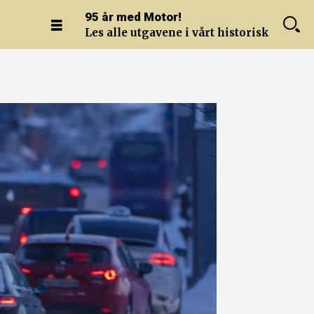
95 år med Motor!
Les alle utgavene i vårt historiske arkiv.