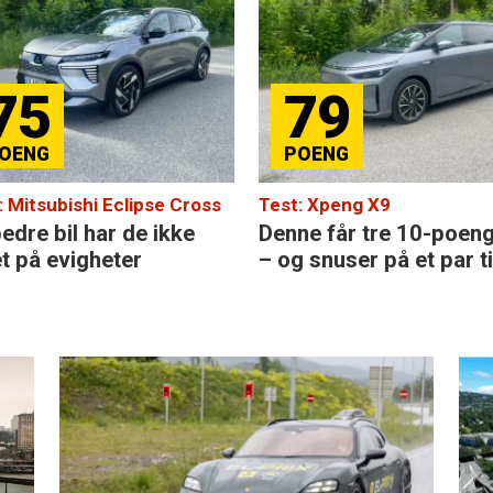
79
7
ipse Cross
Test: Xpeng X9
Test: To
e ikke
Denne får tre 10-poengere
Endelig
r
– og snuser på et par til
denne s