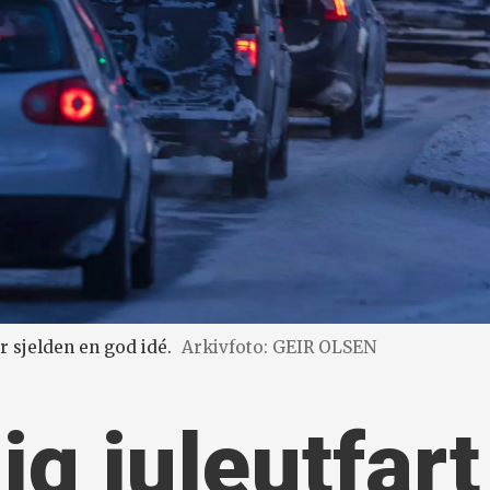
 sjelden en god idé.
Arkivfoto: GEIR OLSEN
ig juleutfart