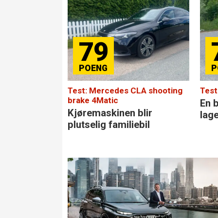
79
75
Test: Mercedes CLA shooting
Test: Mitsubishi Ecl
brake 4Matic
En bedre bil har d
Kjøremaskinen blir
laget på evighete
plutselig familiebil