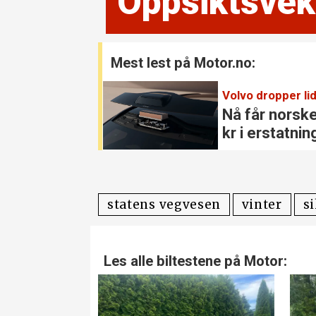
Oppsikts­vek
Mest lest på Motor.no:
Volvo dropper lidar for godt:
Nå får norske kunder 18.000
kr i erstatning
statens vegvesen
vinter
s
Les alle biltestene på Motor: