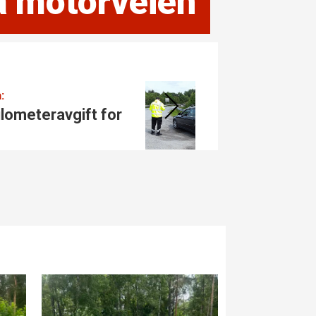
på motorveien
Tatt i kontroll:
r
Kjørte med eksosanleg
taket (!)