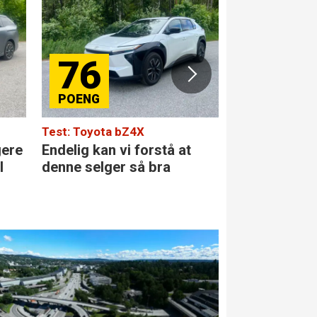
6
84
yota bZ4X
Test: Mercedes-Benz GLC
 kan vi forstå at
Den største stjernen i
elger så bra
klassen