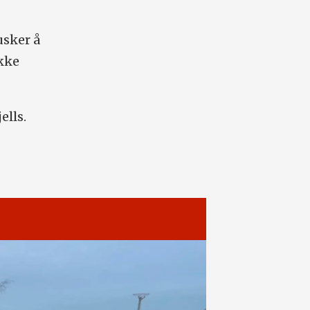
usker å
akke
ells.