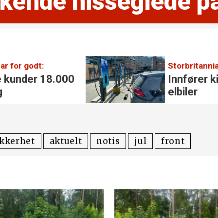
kende nisse­­glede 
Storbritannia:
Innfører kilometer­avgift fo
elbiler
ikkerhet
aktuelt
notis
jul
front