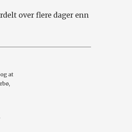
ordelt over flere dager enn
 og at
rbø,
i