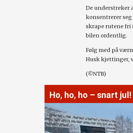
De understreker a
konsentrerer seg 
skrape rutene fri 
bilen ordentlig.
Følg med på værme
Husk kjettinger, 
(©NTB)
Ho, ho, ho – snart jul!