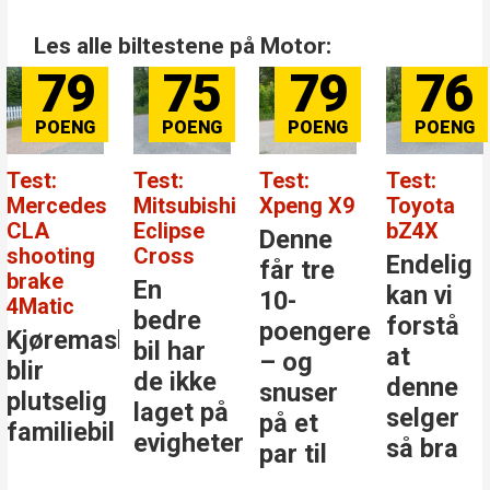
Les alle biltestene på Motor:
79
75
79
76
Test:
Test:
Test:
Test:
Mercedes
Mitsubishi
Xpeng X9
Toyota
CLA
Eclipse
bZ4X
Denne
shooting
Cross
Endelig
får tre
brake
En
kan vi
10-
4Matic
bedre
forstå
poengere
Kjøremaskinen
bil har
at
– og
blir
de ikke
denne
snuser
plutselig
laget på
selger
på et
familiebil
evigheter
så bra
par til