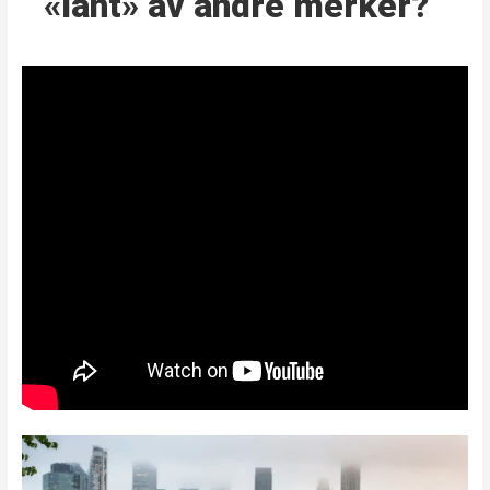
«lånt» av andre merker?