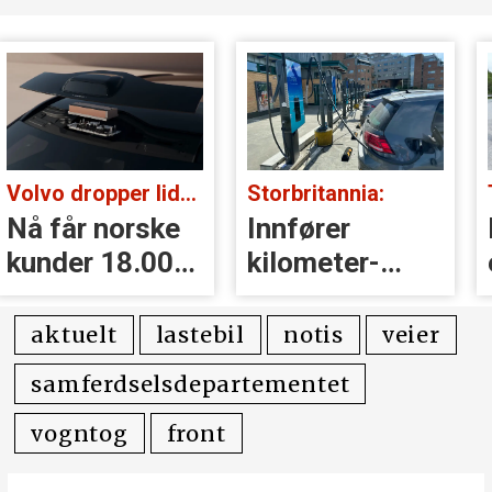
Volvo dropper lidar for godt:
Storbritannia:
Nå får norske
Innfører
kunder 18.000
kilometer­
kr i erstatning
avgift for
elbiler
aktuelt
lastebil
notis
veier
samferdselsdepartementet
vogntog
front