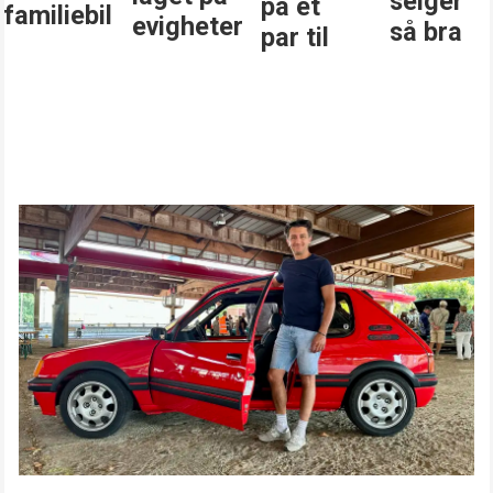
selger
på et
familiebil
evigheter
så bra
par til