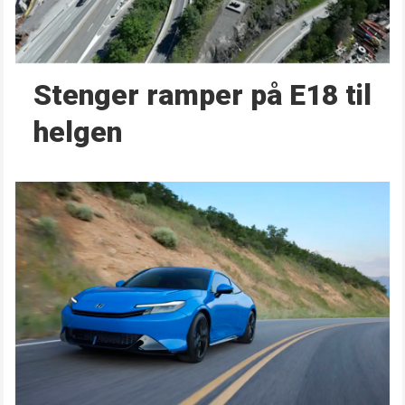
Stenger ramper på E18 til
helgen