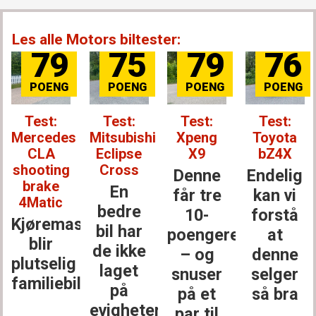
Les alle Motors biltester:
79
75
79
76
Test:
Test:
Test:
Test:
Mercedes
Mitsubishi
Xpeng
Toyota
CLA
Eclipse
X9
bZ4X
shooting
Cross
Denne
Endelig
brake
En
får tre
kan vi
4Matic
bedre
10-
forstå
Kjøremaskinen
bil har
poengere
at
blir
de ikke
– og
denne
plutselig
laget
snuser
selger
familiebil
på
på et
så bra
evigheter
par til