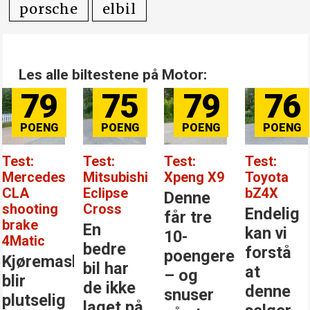
porsche
elbil
Les alle biltestene på Motor:
79
75
79
76
Test:
Test:
Test:
Test:
Mercedes
Mitsubishi
Xpeng X9
Toyota
CLA
Eclipse
bZ4X
Denne
shooting
Cross
Endelig
får tre
brake
En
kan vi
10-
4Matic
bedre
forstå
poengere
Kjøremaskinen
bil har
at
– og
blir
de ikke
denne
snuser
plutselig
laget på