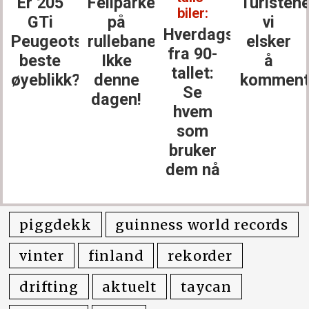
Er 205
Feilparkert
Turisten
biler:
GTi
på
vi
Hverdagsbiler
Peugeots
rullebanen?
elsker
fra 90-
beste
Ikke
å
tallet:
øyeblikk?
denne
komment
Se
dagen!
hvem
som
bruker
dem nå
piggdekk
guinness world records
vinter
finland
rekorder
drifting
aktuelt
taycan