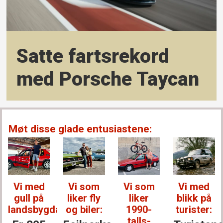
Satte farts­rekord
med Porsche Taycan
Møt disse glade entusiastene:
Vi med
Vi som
Vi som
Vi med
gull på
liker fly
liker
blikk på
landsbygda:
og biler:
1990-
turister:
talls-