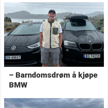
– Barndoms­drøm å kjøpe
BMW