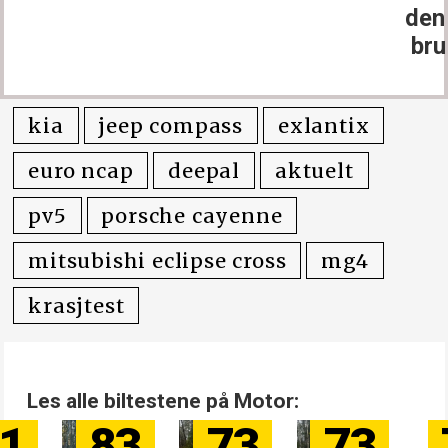
den er
brukt
kia
jeep compass
exlantix
euro ncap
deepal
aktuelt
pv5
porsche cayenne
mitsubishi eclipse cross
mg4
krasjtest
Les alle biltestene på Motor:
83
73
73
72