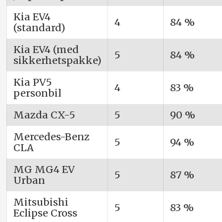
Kia EV4
4
84 %
(standard)
Kia EV4 (med
5
84 %
sikkerhetspakke)
Kia PV5
4
83 %
personbil
Mazda CX-5
5
90 %
Mercedes-Benz
5
94 %
CLA
MG MG4 EV
5
87 %
Urban
Mitsubishi
5
83 %
Eclipse Cross