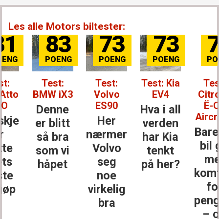
Les alle Motors biltester:
83
73
73
72
Test:
Test:
Test: Kia
Test:
BMW iX3
Volvo
EV4
Citroën
ES90
Ë-C5
Denne
Hva i all
Aircross
Her
er blitt
verden
Bare en
nærmer
så bra
har Kia
bil gir
Volvo
som vi
tenkt
mer
seg
håpet
på her?
komfort
noe
for
virkelig
pengene
bra
– og