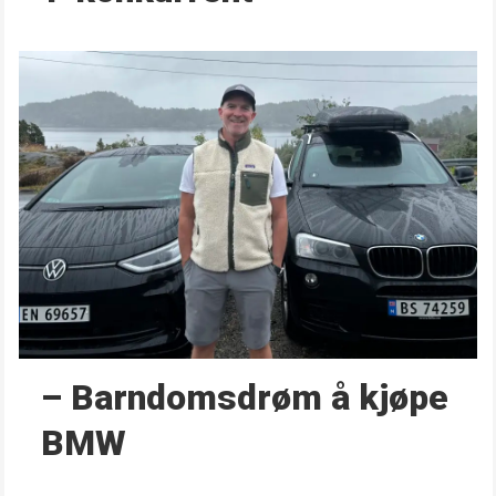
– Barndoms­drøm å kjøpe
BMW