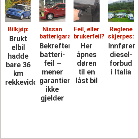
Bilkjøp:
Nissan
Feil, eller
Reglene
batterigaranti:
brukerfeil?
skjerpes:
Brukt
Bekrefter
Her
Innfører
elbil
batteri­
åpnes
diesel­
hadde
legget
feil –
døren
forbud
bare 36
mener
til en
i Italia
km
garantien
låst bil
rekkevidde
ikke
gjelder