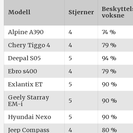
Beskyttel
Modell
Stjerner
voksne
Alpine A390
4
74 %
Chery Tiggo 4
4
79 %
Deepal S05
5
94 %
Ebro s400
4
79 %
Exlantix ET
5
90 %
Geely Starray
5
90 %
EM-i
Hyundai Nexo
5
90 %
Jeep Compass
4
80 %