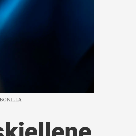
R BONILLA
skjellene