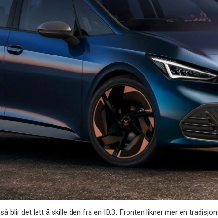
så blir det lett å skille den fra en ID.3. Fronten likner mer en tradisjone