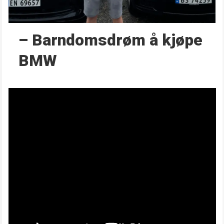
– Barndoms­drøm å kjøpe
BMW