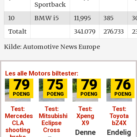
Sportback
10
BMW i5
11,995
385
3
Totalt
341.079
276.733
2
Kilde: Automotive News Europe
Les alle Motors biltester:
79
75
79
76
Test:
Test:
Test:
Test:
Mercedes
Mitsubishi
Xpeng
Toyota
CLA
Eclipse
X9
bZ4X
shooting
Cross
Denne
Endelig