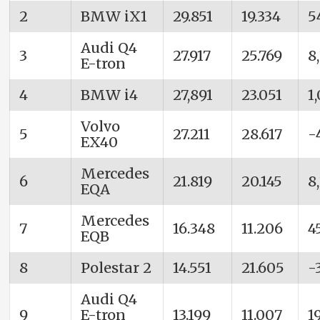
2
BMW iX1
29.851
19.334
5
Audi Q4
3
27.917
25.769
8
E-tron
4
BMW i4
27,891
23.051
1
Volvo
5
27.211
28.617
-
EX40
Mercedes
6
21.819
20.145
8
EQA
Mercedes
7
16.348
11.206
4
EQB
8
Polestar 2
14.551
21.605
-
Audi Q4
9
E-tron
13.199
11.007
1