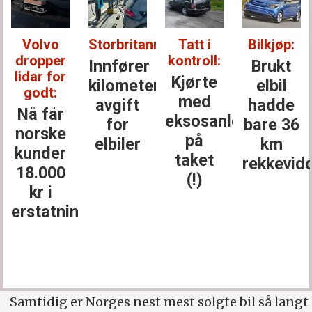
Volvo
Storbritannia:
Tatt i
Bilkjøp:
dropper
kontroll:
Innfører
Brukt
lidar for
Kjørte
kilometer­
elbil
godt:
med
avgift
hadde
Nå får
eksosanlegget
for
bare 36
norske
på
elbiler
km
kunder
taket
rekkevid
18.000
(!)
kr i
erstatning
Samtidig er Norges nest mest solgte bil så langt