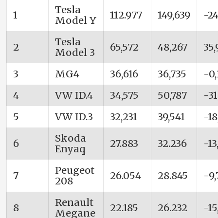
Tesla
1
112.977
149,639
-2
Model Y
Tesla
2
65,572
48,267
35
Model 3
3
MG4
36,616
36,735
-0
4
VW ID.4
34,575
50,787
-31
5
VW ID.3
32,231
39,541
-18
Skoda
6
27.883
32.236
-13
Enyaq
Peugeot
7
26.054
28.845
-9
208
Renault
8
22.185
26.232
-15
Megane