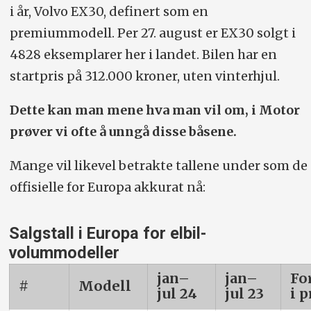
i år, Volvo EX30, definert som en
premiummodell. Per 27. august er EX30 solgt i
4828 eksemplarer her i landet. Bilen har en
startpris på 312.000 kroner, uten vinterhjul.
Dette kan man mene hva man vil om, i Motor
prøver vi ofte å unngå disse båsene.
Mange vil likevel betrakte tallene under som de
offisielle for Europa akkurat nå:
Salgstall i Europa for elbil-
volummodeller
jan–
jan–
Fo
#
Modell
jul 24
jul 23
i 