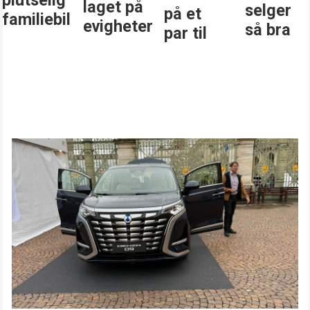
plutselig
laget på
selger
på et
familiebil
evigheter
så bra
par til