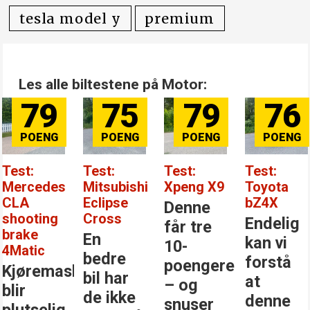
tesla model y
premium
Les alle biltestene på Motor:
79
75
79
76
Test:
Test:
Test:
Test:
Mercedes
Mitsubishi
Xpeng X9
Toyota
CLA
Eclipse
bZ4X
Denne
shooting
Cross
Endelig
får tre
brake
En
kan vi
10-
4Matic
bedre
forstå
poengere
Kjøremaskinen
bil har
at
– og
blir
de ikke
denne
snuser