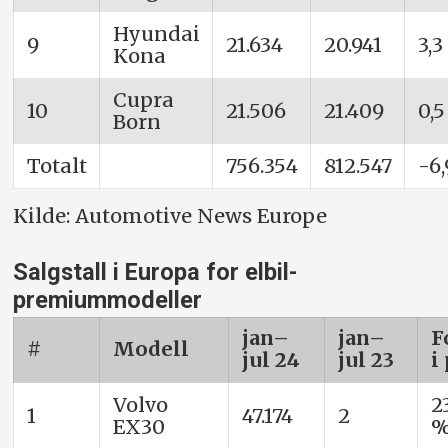
Hyundai
9
21.634
20.941
3,
Kona
Cupra
10
21.506
21.409
0,
Born
Totalt
756.354
812.547
-6
Kilde: Automotive News Europe
Salgstall i Europa for elbil-
premiummodeller
jan–
jan–
F
#
Modell
jul 24
jul 23
i
Volvo
2
1
47.174
2
EX30