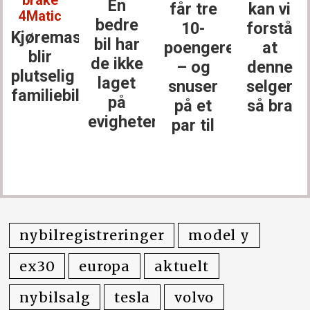
brake
En
får tre
kan vi
4Matic
bedre
10-
forstå
Kjøremaskinen
bil har
poengere
at
blir
de ikke
– og
denne
plutselig
laget
snuser
selger
familiebil
på
på et
så bra
evigheter
par til
nybilregistreringer
model y
ex30
europa
aktuelt
nybilsalg
tesla
volvo