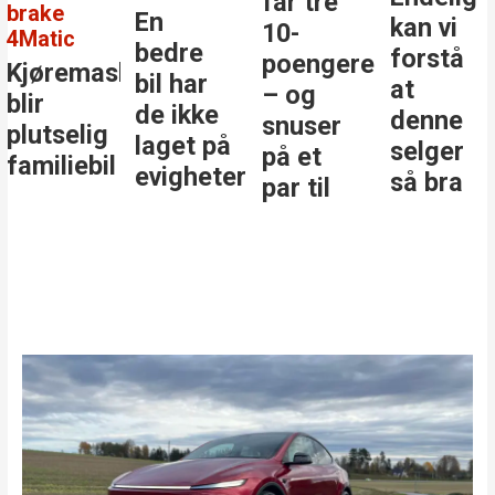
får tre
brake
En
kan vi
10-
4Matic
bedre
forstå
poengere
Kjøremaskinen
bil har
at
– og
blir
de ikke
denne
snuser
plutselig
laget på
selger
på et
familiebil
evigheter
så bra
par til