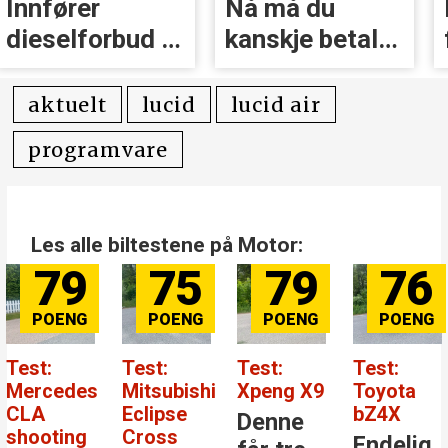
Innfører
Nå må du
diesel­forbud i
kanskje betale
Italia
slik igjen
aktuelt
lucid
lucid air
programvare
Les alle biltestene på Motor:
79
75
79
76
Test:
Test:
Test:
Test:
Mercedes
Mitsubishi
Xpeng X9
Toyota
CLA
Eclipse
bZ4X
Denne
shooting
Cross
Endelig