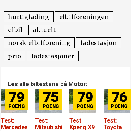
hurtiglading
elbilforeningen
elbil
aktuelt
norsk elbilforening
ladestasjon
prio
ladestasjoner
Les alle biltestene på Motor:
79
75
79
76
t:
Test:
Test:
Test:
T
rcedes
Mitsubishi
Xpeng X9
Toyota