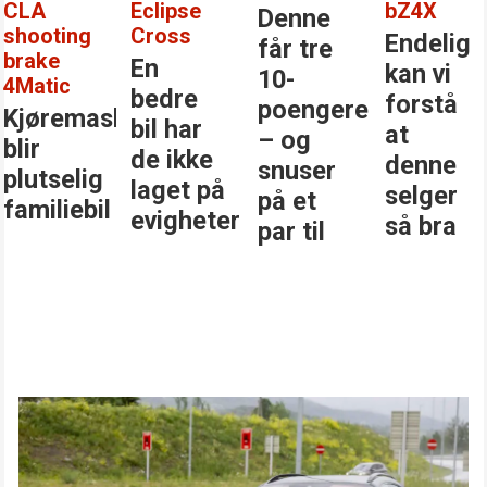
A
Eclipse
bZ4X
Denne
ooting
Cross
Endelig
får tre
ake
En
kan vi
10-
atic
bedre
forstå
poengere
øremaskinen
bil har
at
i
– og
r
de ikke
denne
snuser
utselig
laget på
selger
på et
iliebil
evigheter
så bra
par til