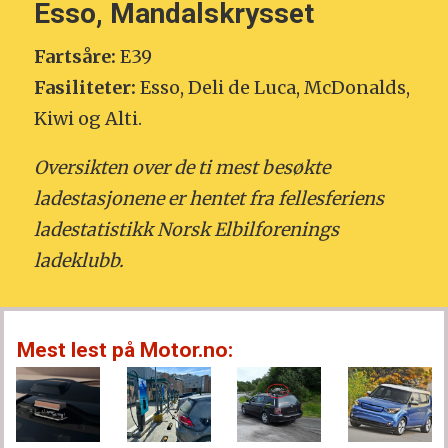
Esso, Mandalskrysset
Fartsåre:
E39
Fasiliteter:
Esso, Deli de Luca, McDonalds,
Kiwi og Alti.
Oversikten over de ti mest besøkte
ladestasjonene er hentet fra fellesferiens
ladestatistikk Norsk Elbilforenings
ladeklubb.
Mest lest på Motor.no: