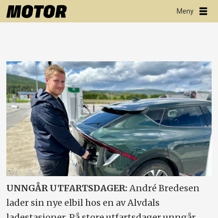
UNNGÅR UTFARTSDAGER:
André Bredesen
lader sin nye elbil hos en av Alvdals
ladestasjoner. På store utfartsdager unngår