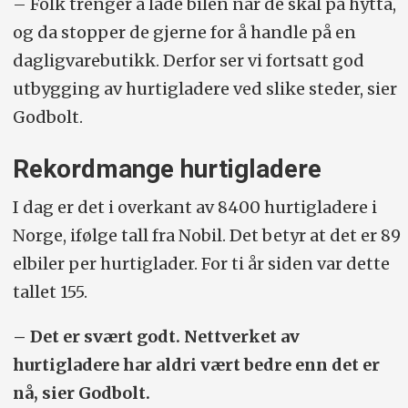
– Folk trenger å lade bilen når de skal på hytta,
prosent, i tillegg til å spare andre for
og da stopper de gjerne for å handle på en
ladekø.
dagligvarebutikk. Derfor ser vi fortsatt god
utbygging av hurtigladere ved slike steder, sier
Husk å ta med type 2-kabel om du skal
Godbolt.
bruke normallader i løpet av turen.
Rekordmange hurtigladere
Om du er fersk elbilist, sett deg inn i
hvordan du lader og hvor mye strøm
I dag er det i overkant av 8400 hurtigladere i
bilen din kan ta imot.
Norge, ifølge tall fra Nobil. Det betyr at det er 89
elbiler per hurtiglader. For ti år siden var dette
tallet 155.
– Det er svært godt. Nettverket av
hurtigladere har aldri vært bedre enn det er
nå, sier Godbolt.