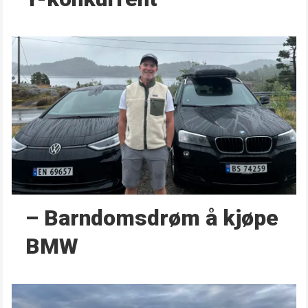
– Barndoms­drøm å kjøpe
BMW