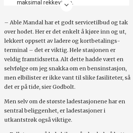
maksimal rekkevidde.
Planlegg turen og ladestoppene på
– Able Mandal har et godt servicetilbud og tak
forhånd. Last ned ladeapper, sørg for at
over hodet. Her er det enkelt å kjøre inn og ut,
ladebrikken fungerer og at
lekkert oppsett av ladere og kort­betalings­
betalingsløsningen er lagt inn på forhånd.
terminal – det er viktig. Hele stasjonen er
Unngå å reise på de store utfartsdagene,
veldig framtidsretta. Alt dette hadde vært en
da det er mest ladekø.
selvfølge om jeg snakka om en bensinstasjon,
men elbilister er ikke vant til slike fasiliteter, så
Lad mens du kan, og ikke når du må.
det er på tide, sier Godbolt.
Stopp ladingen når du har nådd 80–90
Men selv om de største ladestasjonene har en
prosent. Bilen lader ekstra sakte når
sentral beliggenhet, er ladestasjoner i
batteriet nærmer seg fullt. Derfor sparer
utkantstrøk også viktige.
du både tid og batteriets holdbarhet ved
å stoppe hurtigladingen på 80–90