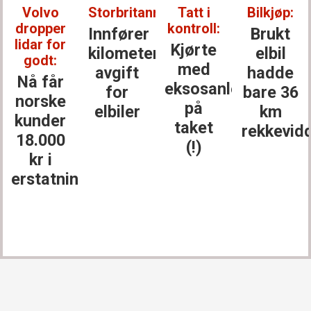
olvo
Storbritannia:
Tatt i
Bilkjøp:
Ni
opper
kontroll:
batt
Innfører
Brukt
ar for
Kjørte
Bek
kilometer­
elbil
odt:
med
bat
avgift
hadde
 får
eksosanlegget
fe
for
bare 36
rske
på
me
elbiler
km
nder
taket
gar
rekkevidde
.000
(!)
i
r i
gje
tatning