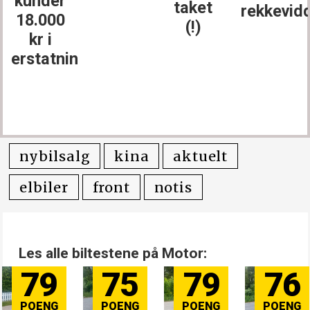
kunder
taket
rekkevid
18.000
(!)
kr i
erstatning
nybilsalg
kina
aktuelt
elbiler
front
notis
Les alle biltestene på Motor:
79
75
79
76