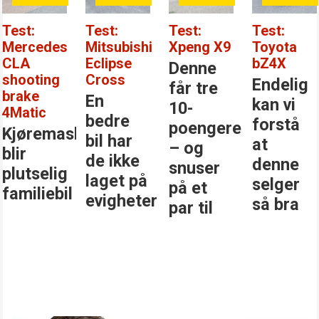
Test:
Test:
Test:
Test:
Mercedes
Mitsubishi
Xpeng X9
Toyota
CLA
Eclipse
bZ4X
Denne
shooting
Cross
Endelig
får tre
brake
En
kan vi
10-
4Matic
bedre
forstå
poengere
Kjøremaskinen
bil har
at
– og
blir
de ikke
denne
snuser
plutselig
laget på
selger
på et
familiebil
evigheter
så bra
par til