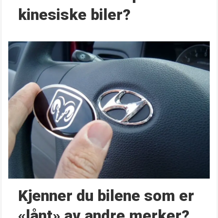
kinesiske biler?
Kjenner du bilene som er
«lånt» av andre merker?