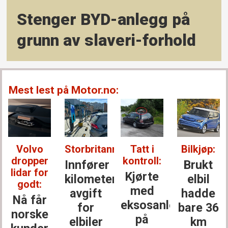
Stenger BYD-anlegg på
grunn av slaveri-forhold
Mest lest på Motor.no:
Volvo
Storbritannia:
Tatt i
Bilkjøp:
dropper
kontroll:
Innfører
Brukt
lidar for
Kjørte
kilometer­
elbil
godt:
med
avgift
hadde
Nå får
eksosanlegget
for
bare 36
norske
på
elbiler
km