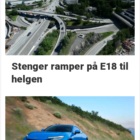
Stenger ramper på E18 til
helgen