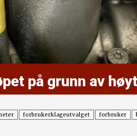
øpet på grunn av høyt
heter
forbrukerklageutvalget
forbruker