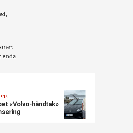
ed,
å
oner.
r enda
rep:
pet «Volvo-håndtak»
– Bar
ansering
BMW