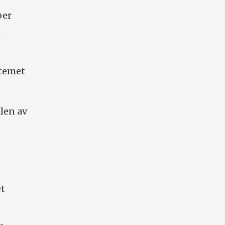
per
l
stemet
len av
et