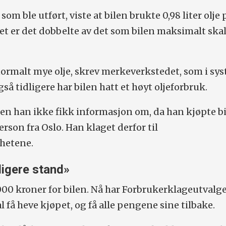
om ble utført, viste at bilen brukte 0,98 liter olje 
et er det dobbelte av det som bilen maksimalt ska
ormalt mye olje, skrev merkeverkstedet, som i sy
gså tidligere har bilen hatt et høyt oljeforbruk.
n han ikke fikk informasjon om, da han kjøpte bi
rson fra Oslo. Han klaget derfor til
hetene.
ligere stand»
00 kroner for bilen. Nå har Forbrukerklageutvalg
l få heve kjøpet, og få alle pengene sine tilbake.