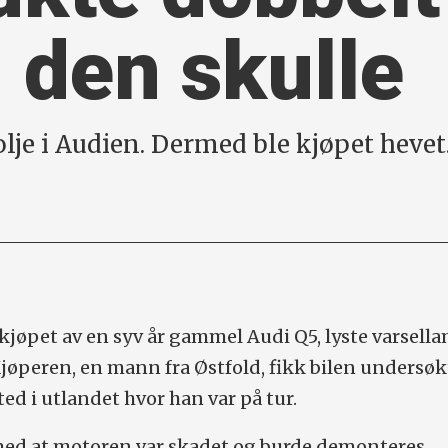
 den skulle
lje i Audien. Dermed ble kjøpet hevet
 kjøpet av en syv år gammel Audi Q5, lyste varsel
 Kjøperen, en mann fra Østfold, fikk bilen undersøk
d i utlandet hvor han var på tur.
ed at motoren var skadet og burde demonteres.