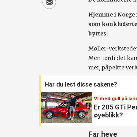
Hjemme i Norge 
som konkluderte 
byttes.
Møller-verkstedet
Men fordi det kan
mer, påpekte verk
Har du lest disse sakene?
Vi med gull på la
Er 205 GTi Pe
øyeblikk?
Får heve