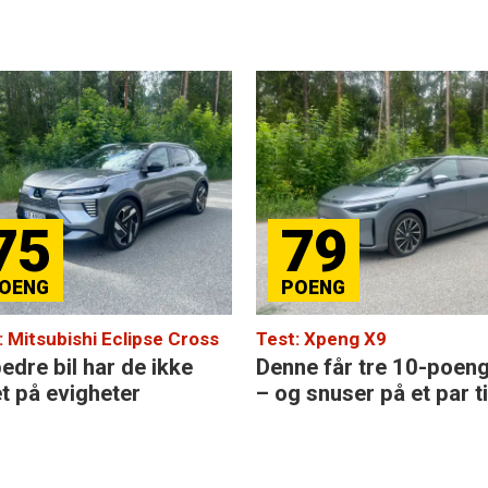
75
79
: Mitsubishi Eclipse Cross
Test: Xpeng X9
edre bil har de ikke
Denne får tre 10-poen
et på evigheter
– og snuser på et par ti