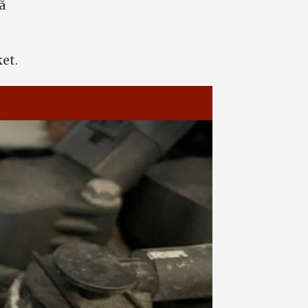
å
et.