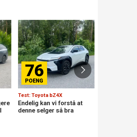
76
84
Test: Toyota bZ4X
Test: Merced
gere
Endelig kan vi forstå at
Den største 
l
denne selger så bra
klassen