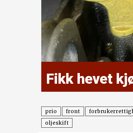
Fikk hevet kj
prio
front
forbrukerrettig
oljeskift