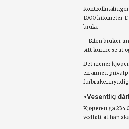
Kontrollmålinger s
1000 kilometer. D
bruke.
– Bilen bruker un
sitt kunne se at o
Det mener kjøpere
en annen privatpe
forbrukermyndig
«Vesentlig dår
Kjøperen ga 234.0
vedtatt at han ska