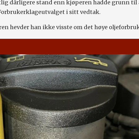
ntlig dårligere stand enn kjøperen hadde grunn til 
Forbrukerklageutvalget i sitt vedtak.
ren hevder han ikke visste om det høye oljeforbruk