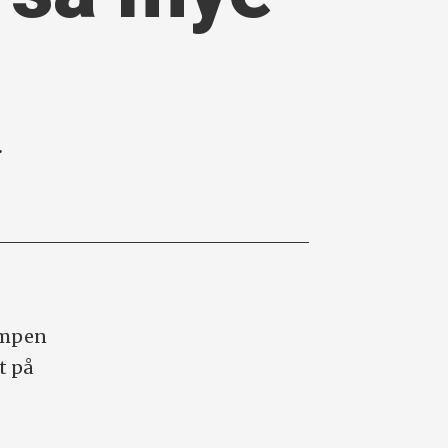
.
lampen
t på