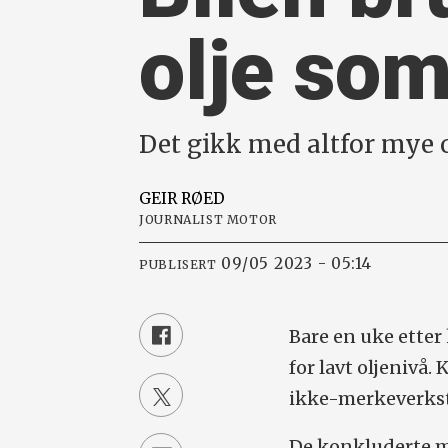
olje som
Det gikk med altfor mye o
GEIR
RØED
JOURNALIST MOTOR
09/05 2023 - 05:14
PUBLISERT
Bare en uke etter
for lavt oljenivå.
ikke-merkeverkste
De konkluderte m