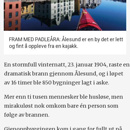
FRAM MED PADLEÅRA: Ålesund er en by det er lett
og fint å oppleve fra en kajakk.
En stormfull vinternatt, 23. januar 1904, raste en
dramatisk brann gjennom Ålesund, og i løpet
av 16 timer ble 850 bygninger lagt i aske.
Mer enn ti tusen mennesker ble husløse, men
mirakuløst nok omkom bare én person som
følge av brannen.
Gjenoppbyggingen kom i gang for fullt ut på