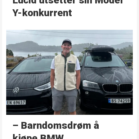
Lucid utsetter sin Model
Y-konkurrent
– Barndoms­drøm å
kjøpe BMW