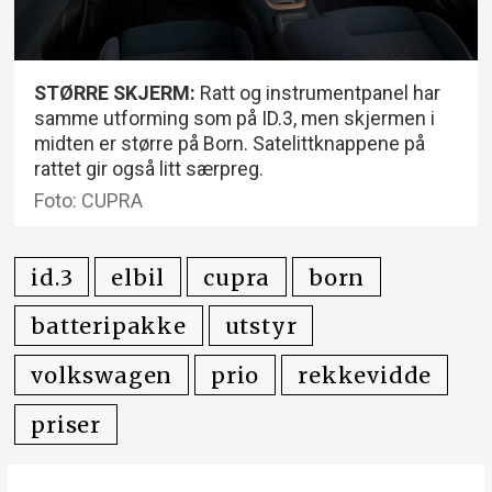
STØRRE SKJERM:
Ratt og instrumentpanel har
samme utforming som på ID.3, men skjermen i
midten er større på Born. Satelittknappene på
rattet gir også litt særpreg.
Foto: CUPRA
id.3
elbil
cupra
born
batteripakke
utstyr
volkswagen
prio
rekkevidde
priser