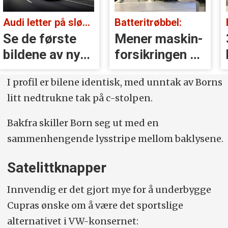
Audi letter på sløret:
Batteritrøbbel:
Se de første
Mener maskin­
bildene av nye
forsikringen er
A2 e-tron
nærmest
I profil er bilene identisk, med unntak av Borns
verdiløs
litt nedtrukne tak på c-stolpen.
Bakfra skiller Born seg ut med en
sammenhengende lysstripe mellom baklysene.
Satelittknapper
Innvendig er det gjort mye for å underbygge
Cupras ønske om å være det sportslige
alternativet i VW-konsernet: