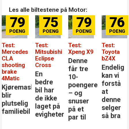
Les alle biltestene på Motor:
79
75
79
76
Test:
Test:
Test:
Test:
Mercedes
Mitsubishi
Xpeng X9
Toyota
CLA
Eclipse
bZ4X
Denne
shooting
Cross
Endelig
får tre
brake
En
kan vi
10-
4Matic
bedre
forstå
poengere
Kjøremaskinen
bil har
at
– og
blir
de ikke
denne
snuser
plutselig
laget på
selger
på et
familiebil
evigheter
så bra
par til