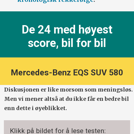
erstatter den forrige og legger seg høyere, Kia EV3
inn lengre nede. Volvo EX90 og Hyundai Inster inn.
November 2025: Hyundai EV9 inn og generell
De 24 med høyest
opprydding.
score, bil for bil
Juli 2026: Mercedes-Benz GLC, BMW iX3 BYD Atto
EVO og Smart #5 inn, mer opprydning.
Mercedes-Benz EQS SUV 580
Diskusjonen er like morsom som meningsløs.
Men vi mener altså at du ikke får en bedre bil
enn dette i øyeblikket.
Klikk på bildet for å lese testen: