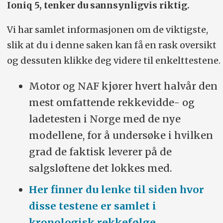
Ioniq 5, tenker du sannsynligvis riktig.
11.07.23: Mercedes-Benz EQS 580 SUV inntar
tronen.
Vi har samlet informasjonen om de viktigste,
13.11.23: Xpeng G9 kommer inn på listen.
slik at du i denne saken kan få en rask oversikt
28.12.23: Mercedes-Benz EQE SUV inn. Tesla
og dessuten klikke deg videre til enkelttestene.
Model 3 hevet, etter test av oppdatert versjon.
Motor og NAF kjører hvert halvår den
09.03.24: Kia EV9 inn.
mest omfattende rekkevidde- og
15.04.24: Ny test av VW ID.4 inn, den gamle ut.
ladetesten i Norge med de nye
modellene, for å undersøke i hvilken
05.08.24: Renault Scenic og Audi Q6 e-tron inn i
nederste sjikt.
grad de faktisk leverer på de
salgsløftene det lokkes med.
13.11.24: Porsche Macan 4 inn i midten
Her finner du lenke til siden hvor
November/desember 24: VW ID.7 stasjonsvogn
GTX inn på 7.-plass og Citroën ë-C3 inn i bunnen.
disse testene er samlet i
Mars/april 25: Oppgraderte Tesla Model Y
kronologisk rekkefølge
.