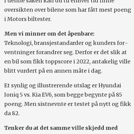
I denne saken kan du til enhver tid finne
01.07.22: Renault Megane E-Tech inn i øvre sjikt.
oversikten over bilene som har fått mest poeng
03.11.22: Endringer for flere modeller. Opp:
i Motors biltester.
Mustang Mach-E, etter forbedret hengervekt. Ned:
BMW i4 M50, på grunn av dårlig score i krastjest.
Men vi minner om det åpenbare:
BMW iX3 etter en ny vurdering.
Teknologi, bransje­standarder og kunders for­
08.12.22: BMW i4 eDrive40 rykket inn på
ventninger forandrer seg. Derfor er det slik at
fjerdeplass. Mercedes EQB ut av listen.
en bil som fikk toppscore i 2022, antakelig ville
13.01.22: Mercedes EQE 300 inn på 12.-plass.
blitt vurdert på en annen måte i dag.
Mazda MX-30 faller ut.
Et synlig og illustrerende utslag er Hyundai
03.04.23: BMW i7 inn.
Ioniq 5 vs. Kia EV6, som begge begynte på 85
29.04.23: Porsche Taycan Cross Turismo inn.
poeng. Men sistnevnte er testet på nytt og fikk
16.05.23: Hyundai Ioniq 6 inn. Audi e-tron helt ut,
da 82.
testen er i dag for gammel. Tesla Model 3 justert
og forsvant nedover.
Tenker du at det samme ville skjedd med