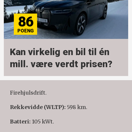
86
Kan virkelig en bil til én
mill. være verdt prisen?
Firehjulsdrift.
Rekkevidde (WLTP):
598 km.
Batteri:
105 kWt.