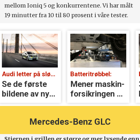
mellom Ioniq 5 og konkurrentene. Vi har målt
19 minutter fra 10 til 80 prosent i våre tester.
Audi letter på sløret:
Batteritrøbbel:
Se de første
Mener maskin­
bildene av nye
forsikringen er
A2 e-tron
nærmest
verdiløs
Mercedes-Benz GLC
Stjernen i grillen er større og mer lysende enn