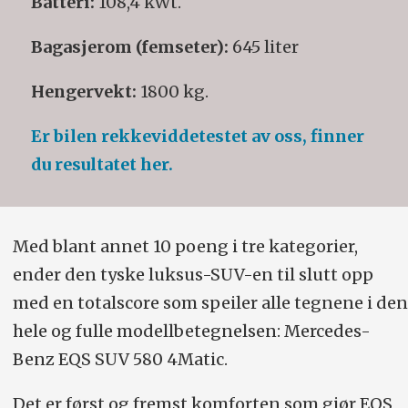
Batteri:
108,4 kWt.
Bagasjerom (femseter):
645 liter
Hengervekt:
1800 kg.
Er bilen rekkeviddetestet av oss, finner
du resultatet her.
Med blant annet 10 poeng i tre kategorier,
ender den tyske luksus-SUV-en til slutt opp
med en totalscore som speiler alle tegnene i den
hele og fulle modell­betegnelsen: Mercedes-
Benz EQS SUV 580 4Matic.
Det er først og fremst komforten som gjør EQS