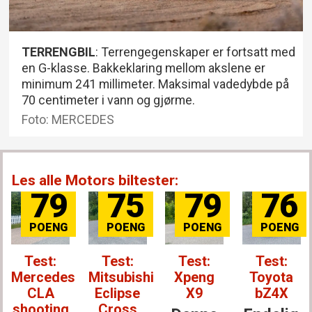
TERRENGBIL
: Terrengegenskaper er fortsatt med
en G-klasse. Bakkeklaring mellom akslene er
minimum 241 millimeter. Maksimal vadedybde på
70 centimeter i vann og gjørme.
Foto: MERCEDES
Les alle Motors biltester:
79
75
79
76
Test:
Test:
Test:
Test:
Mercedes
Mitsubishi
Xpeng
Toyota
CLA
Eclipse
X9
bZ4X
shooting
Cross