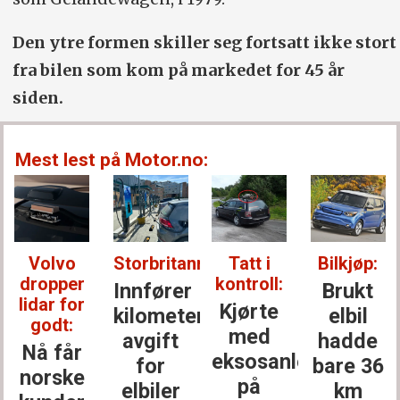
Den ytre formen skiller seg fortsatt ikke stort
fra bilen som kom på markedet for 45 år
siden.
Mest lest på Motor.no:
Volvo
Storbritannia:
Tatt i
Bilkjøp:
dropper
kontroll:
Innfører
Brukt
lidar for
Kjørte
kilometer­
elbil
godt:
med
avgift
hadde
Nå får
eksosanlegget
for
bare 36
norske
på
elbiler
km