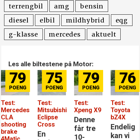
terrengbil
amg
bensin
diesel
elbil
mildhybrid
eqg
g-klasse
mercedes
aktuelt
Les alle biltestene på Motor:
79
75
79
76
Test:
Test:
Test:
Test:
Mercedes
Mitsubishi
Xpeng X9
Toyota
CLA
Eclipse
bZ4X
Denne
shooting
Cross
Endelig
får tre
brake
En
kan vi
10-
4Matic