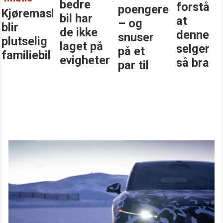
bedre
forstå
poengere
Kjøremaskinen
bil har
at
– og
blir
de ikke
denne
snuser
plutselig
laget på
selger
på et
familiebil
evigheter
så bra
par til