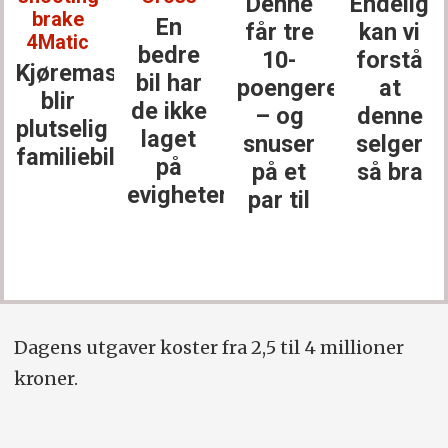
Denne
Endelig
brake
En
får tre
kan vi
4Matic
bedre
10-
forstå
Kjøremaskinen
bil har
poengere
at
blir
de ikke
– og
denne
plutselig
laget
snuser
selger
familiebil
på
på et
så bra
evigheter
par til
Dagens utgaver koster fra 2,5 til 4 millioner
kroner.