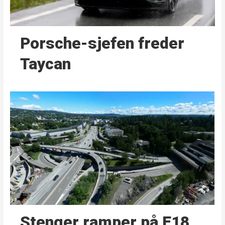
Porsche-sjefen freder
Taycan
Stenger ramper på E18