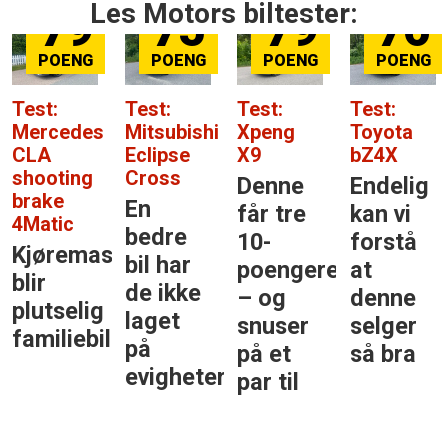
Les Motors biltester:
79
76
84
81
Test:
Test:
Test:
Test:
hi
Xpeng
Toyota
Mercedes-
BYD Att
X9
bZ4X
Benz
EVO
GLC
Denne
Endelig
Kanskj
Den
får tre
kan vi
er
største
10-
forstå
dette
stjernen
poengere
at
årets
i
– og
denne
beste
klassen
snuser
selger
bilkjøp
på et
så bra
er
par til