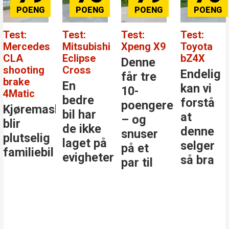
Test:
Test:
Test:
Test: BY
Xpeng X9
Toyota
Mercedes-
Atto EVO
bZ4X
Benz GLC
Denne
Kanskje
Endelig
Den
får tre
er dett
kan vi
største
10-
årets
forstå
stjernen
poengere
beste
at
i
– og
bilkjøp
denne
klassen
snuser
selger
på et
r
så bra
par til