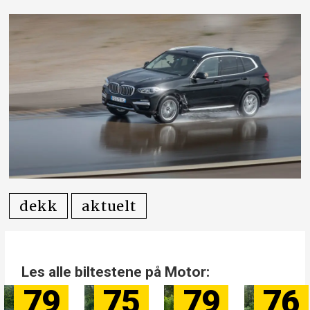
dekk
aktuelt
Les alle biltestene på Motor:
79
76
84
81