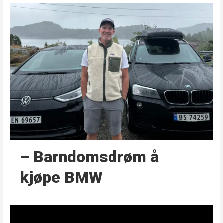
– Barndoms­drøm å
kjøpe BMW