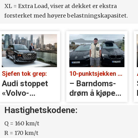
XL = Extra Load, viser at dekket er ekstra
forsterket med høyere belastningskapasitet.
10-punktsjekken med Christian Paasche:
Audi letter på sløret:
– Barndoms­
Se de første
drøm å kjøpe
bildene av nye
BMW
A2 e-tron
Hastighetskodene:
Q = 160 km/t
R = 170 km/t