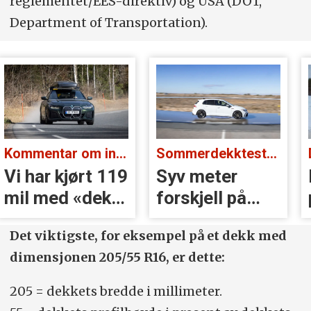
reglementet/EES-direktiv) og USA (DOT,
Department of Transportation).
Sommerdekktest 2026:
De beste piggdekkene i 2025:
Syv meter
De beste
forskjell på
piggdekkene
godt og dårlig
Det viktigste, for eksempel på et dekk med
dekk
dimensjonen 205/55 R16, er dette:
205 = dekkets bredde i millimeter.