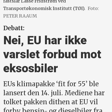
fastslår Lasse Fridstrøm ved
Transportøkonomisk Institutt (TØI).
Foto:
PETER RAAUM
Debatt:
Nei, EU har ikke
varslet forbud mot
eksosbiler
EUs klimapakke ‘fit for 55’ ble
lansert den 14. juli. Mediene har
tolket pakken dithen at EU vil
forby bensin- og dieselbiler fra