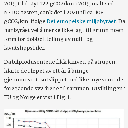
2019, til drøyt 122 gCO2/km i 2019, målt ved
NEDC-testen, sank det i 2020 til ca. 108
gCO2/km, ifølge
Det europeiske miljøbyrået
. Da
har byrået vel å merke ikke lagt til grunn noen
form for dobbelttelling av null- og
lavutslippsbiler.
Da bilprodusentene fikk kniven på strupen,
klarte de i løpet av ett år å bringe
gjennomsnittsutslippet ned like mye som i de
foregående syv årene til sammen. Utviklingen i
EU og Norge er vist i Fig. 1.