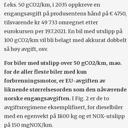
f.eks. 50 gCO2/km, i 2035 oppkreve en
engangsavgift på produsentens hånd på € 4750,
tilsvarende kr 49 733 omregnet etter
eurokursen per 19.7.2021. En bil med utslipp på
100 gCO2/km vil bli belagt med akkurat dobbelt
så høy avgift, osv.
For biler med utslipp over 50 gCO2/km, mao.
for de aller fleste biler med kun
forbrenningsmotor, er EU-avgiften av
liknende størrelsesorden som den nåværende
norske engangsavgiften.
I Fig. 2 er de to
avgiftsregimene eksemplifisert, for dieselbiler
med en egenvekt på 1800 kg og et NOX-utslipp
på 150 mgNOX/km.