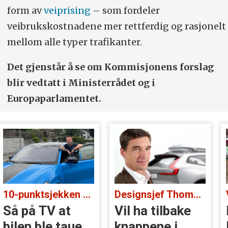
form av
veiprising
– som fordeler
veibrukskostnadene mer rettferdig og rasjonelt
mellom alle typer trafikanter.
Det gjenstår å se om Kommisjonens forslag
blir vedtatt i Ministerrådet og i
Europaparlamentet.
10-punktsjekken med standup-komiker Ørjan Burøe:
Designsjef Thomas Ingenlath:
Så på TV at
Vil ha tilbake
bilen ble tauet
knappene i