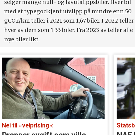
selger mange null- og lavutslippsbiler. Hver bil
med et typegodkjent utslipp på mindre enn 50
gCO2/km teller i 2021 som 1,67 biler. I 2022 teller
hver av dem som 1,33 biler. Fra 2023 av teller alle
nye biler likt.
Nei til «veiprising»:
Statsb