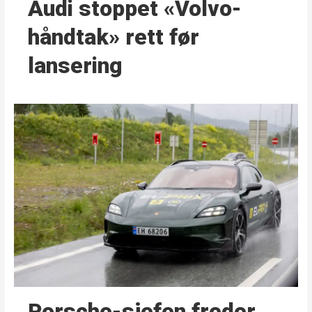
Audi stoppet «Volvo-
håndtak» rett før
lansering
Porsche-sjefen freder