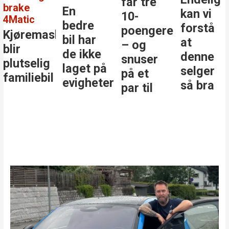
får tre
brake
En
kan vi
10-
4Matic
bedre
forstå
poengere
Kjøremaskinen
bil har
at
– og
blir
de ikke
denne
snuser
plutselig
laget på
selger
på et
familiebil
evigheter
så bra
par til