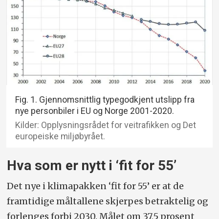
Fig. 1. Gjennomsnittlig typegodkjent utslipp fra
nye personbiler i EU og Norge 2001-2020.
Kilder: Opplysningsrådet for veitrafikken og Det
europeiske miljøbyrået.
Hva som er nytt i ‘fit for 55’
Det nye i klimapakken ‘fit for 55’ er at de
framtidige måltallene skjerpes betraktelig og
forlenges forbi 2030. Målet om 37,5 prosent