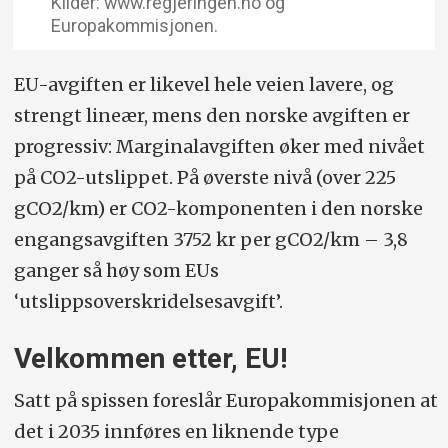
Kilder: www.regjeringen.no og
Europakommisjonen.
EU-avgiften er likevel hele veien lavere, og
strengt lineær, mens den norske avgiften er
progressiv: Marginalavgiften øker med nivået
på CO2-utslippet. På øverste nivå (over 225
gCO2/km) er CO2-komponenten i den norske
engangsavgiften 3752 kr per gCO2/km – 3,8
ganger så høy som EUs
‘utslippsoverskridelsesavgift’.
Velkommen etter, EU!
Satt på spissen foreslår Europakommisjonen at
det i 2035 innføres en liknende type