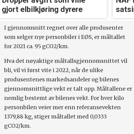
Dropper avgift som ville
NAF k
gjort elbil­kjøring dyrere
satsi
I gjennomsnitt regnet over alle produsenter
som selger nye personbiler i EØS, er måltallet
for 2021 ca. 95 gCO2/km.
Hva det nøyaktige måltallsgjennomsnittet vil
bli, vil vi først vite i 2022, når de ulike
produsentenes markedsandeler og bilenes
gjennomsnittlige vekt er talt opp. Måltallene er
nemlig bestemt av bilenes vekt. For hver kilo
personbilen veier mer enn referansevekten
1379,88 kg, stiger måltallet med 0,0333
gCO2/km.