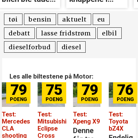
inn
Volvoer
tøi
bensin
aktuelt
eu
debatt
lasse fridstrøm
elbil
dieselforbud
diesel
Les alle biltestene på Motor:
79
75
79
76
Test:
Test:
Test:
Test:
Mercedes
Mitsubishi
Xpeng X9
Toyota
CLA
Eclipse
bZ4X
Denne
shooting
Cross
Endelig