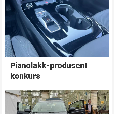
Pianolakk-produsent
konkurs