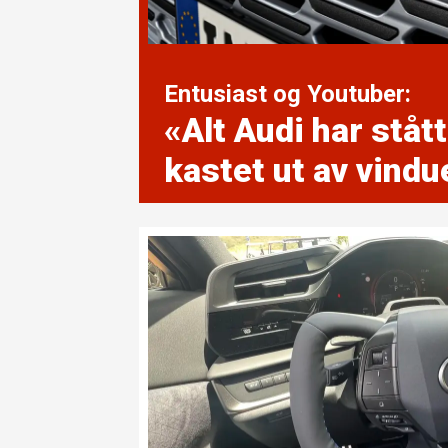
Entusiast og Youtuber:
«Alt Audi har stått 
kastet ut av vindu