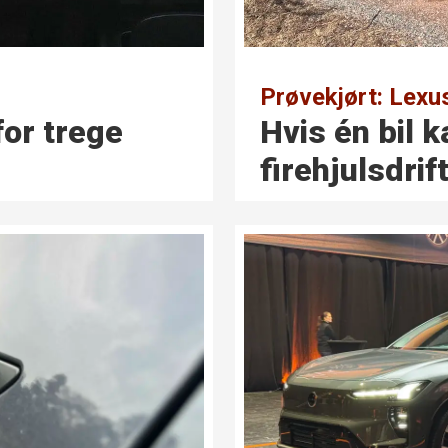
Prøvekjørt: Lexu
for trege
Hvis én bil 
firehjulsdrif