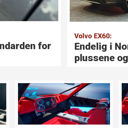
Volvo EX60:
andarden for
Endelig i No
plussene o