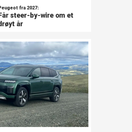
Peugeot fra 2027:
Får steer-by-wire om et
drøyt år