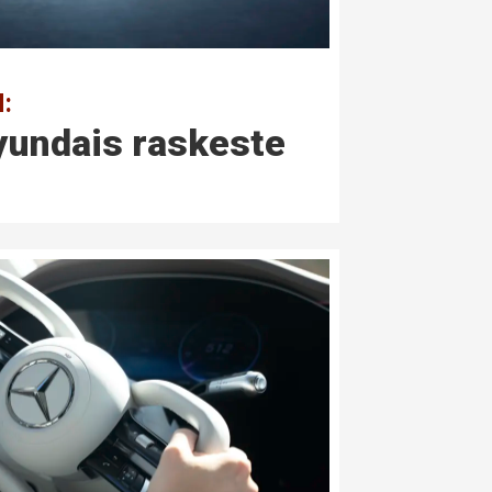
N:
Hyundais raskeste