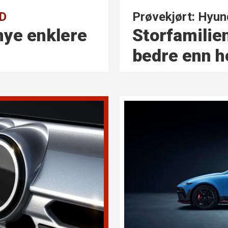
Prøvekjørt: Hyund
WD
Storfamilien
mye enklere
bedre enn h