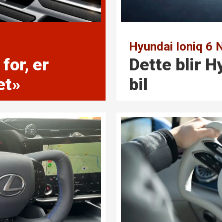
Hyundai Ioniq 6 
for, er
Dette blir 
et»
bil