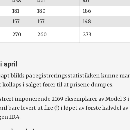
438
421
461
181
180
186
157
157
148
270
260
273
i april
japt blikk på registreringsstatistikken kunne ma
at kollaps i salget fører til at prisene dumpes.
strert imponerende 2169 eksemplarer av Model 3 i
ril bare levert ut fire (!) i løpet av første halvdel av
en ID.4.