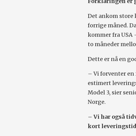
Forklaringen er 
Det ankom store le
forrige måned. Da 
kommer fra USA - 
to måneder mello
Dette er nå en go
– Vi forventer en
estimert levering
Model 3, sier sen
Norge.
– Vi har også ti
kort leveringstid