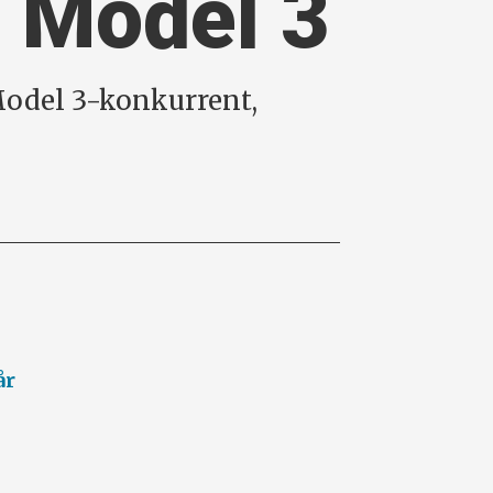
å Model 3
 Model 3-konkurrent,
år