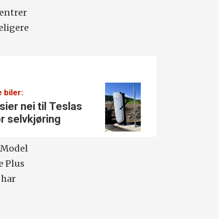
 entrer
eligere
 biler:
Tesla:
sier nei til Teslas
Rekor
r selvkjøring
Tesla
v Model
e Plus
 har