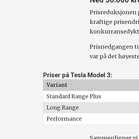
Ned 50.000 kr
Prisreduksjonen p
kraftige prisendr
konkurransedyktig
Prisnedgangen ti
var på det høyeste
Priser på Tesla Model 3:
Variant
Standard Range Plus
Long Range
Performance
Sammenligner vi m