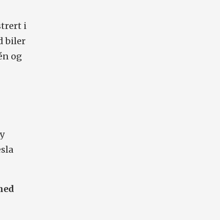
trert i
d biler
én og
y
sla
 med