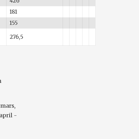
426
181
155
276,5
n
 mars,
 april -