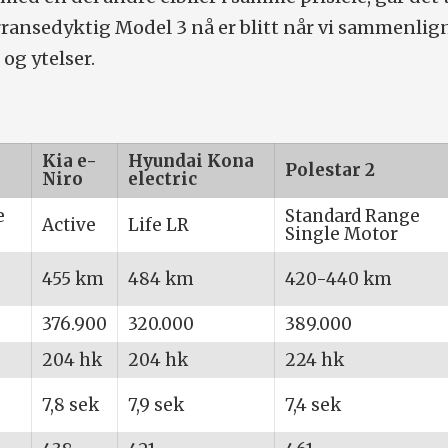
ransedyktig Model 3 nå er blitt når vi sammenlig
og ytelser.
Kia e-
Hyundai Kona
Polestar 2
Niro
electric
e
Standard Range
Active
Life LR
Single Motor
455 km
484 km
420-440 km
376.900
320.000
389.000
204 hk
204 hk
224 hk
7,8 sek
7,9 sek
7,4 sek