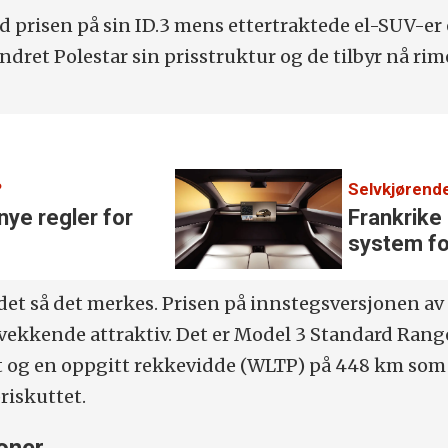
d prisen på sin ID.3 mens ettertraktede el-SUV-er
ndret Polestar sin prisstruktur og de tilbyr nå rim
?
Selvkjørende
nye regler for
Frankrike 
system fo
 det så det merkes. Prisen på innstegsversjonen a
svekkende attraktiv. Det er Model 3 Standard Rang
t og en oppgitt rekkevidde (WLTP) på 448 km som
priskuttet.