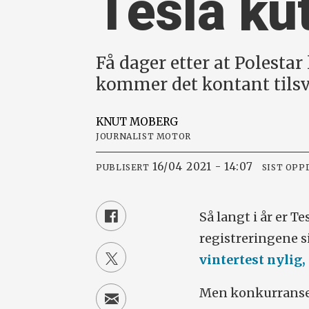
Tesla ku
Få dager etter at Polesta
kommer det kontant tilsva
KNUT
MOBERG
JOURNALIST MOTOR
16/04 2021 - 14:07
PUBLISERT
SIST OPP
Så langt i år er T
registreringene s
vintertest nylig, 
Men konkurranse