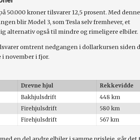
oner
å 50.000 kroner tilsvarer 12,5 prosent. Med denn
ingen blir Model 3, som Tesla selv fremhever, et
 alternativ også til mindre og rimeligere elbiler.
lsvarer omtrent nedgangen i dollarkursen siden
 i november i fjor.
Drevne hjul
Rekkevidde
Bakhjulsdrift
448 km
Firehjulsdrift
580 km
Firehjulsdrift
567 km
ed en del andre elbiler i samme prisleie, går det 