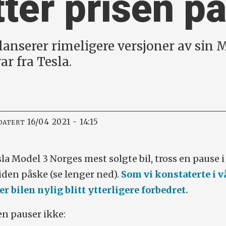
tter prisen p
r lanserer rimeligere versjoner av sin
r fra Tesla.
16/04 2021 - 14:15
DATERT
esla Model 3 Norges mest solgte bil, tross en pause i
iden påske (se lenger ned).
Som vi konstaterte i v
er bilen nylig blitt ytterligere forbedret.
n pauser ikke: