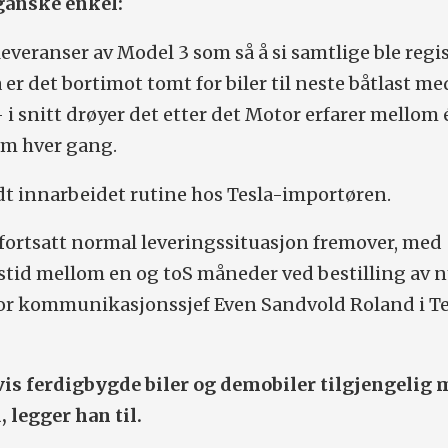
ganske enkel:
veranser av Model 3 som så å si samtlige ble regis
er det bortimot tomt for biler til neste båtlast me
i snitt drøyer det etter det Motor erfarer mellom 
m hver gang.
dt innarbeidet rutine hos Tesla-importøren.
 fortsatt normal leveringssituasjon fremover, med
stid mellom en og toS måneder ved bestilling av n
ior kommunikasjonssjef Even Sandvold Roland i Te
dvis ferdigbygde biler og demobiler tilgjengelig
, legger han til.