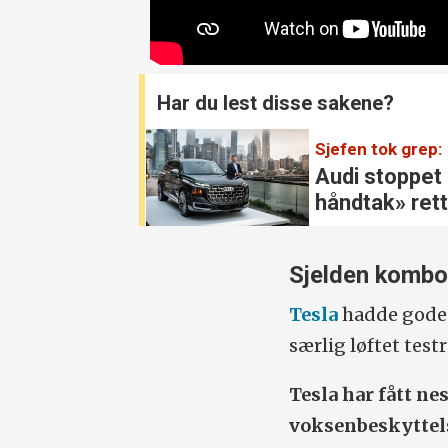
Har du lest disse sakene?
Sjefen tok grep:
Audi stoppet
håndtak» rett
Sjelden komb
Tesla
hadde gode t
særlig løftet test
Tesla har fått n
voksenbeskyttels