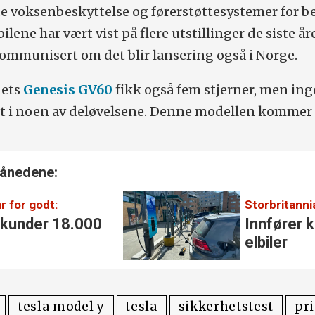
e voksenbeskyttelse og førerstøttesystemer for b
ilene har vært vist på flere utstillinger de siste år
ommunisert om det blir lansering også i Norge.
nets
Genesis GV60
fikk også fem stjerner, men in
nt i noen av deløvelsene. Denne modellen kommer 
månedene:
r for godt:
Storbritanni
 kunder 18.000
Innfører k
elbiler
tesla model y
tesla
sikkerhetstest
pr