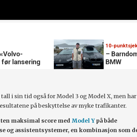
 «Volvo-
– Barndom
 før lansering
BMW
o
all i sin tid også for Model 3 og Model X, men har
resultatene på beskyttelse av myke trafikanter.
esten maksimal score med
Model Y
på både
e og assistentsystemer, en kombinasjon som de