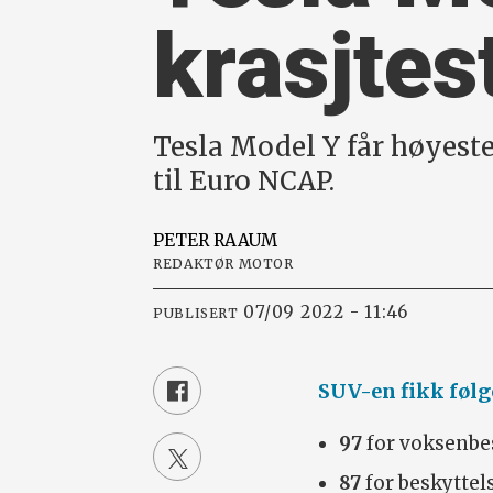
krasj­te
Tesla Model Y får høyeste
til Euro NCAP.
PETER
RAAUM
REDAKTØR MOTOR
07/09 2022 - 11:46
PUBLISERT
SUV-en fikk følge
97
for voksenbe
87
for beskyttel