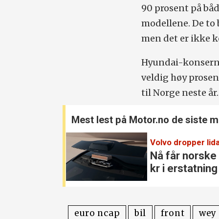
90 prosent på båd
modellene. De to b
men det er ikke k
Hyundai-konser
veldig høy prose
til Norge neste år.
Mest lest på Motor.no de siste 
Volvo dropper lida
Nå får norske
kr i erstatning
euro ncap
bil
front
wey