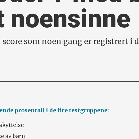
st noensinne
 score som noen gang er registrert i d
nde prosentall i de fire testgruppene:
skyttelse
se av barn