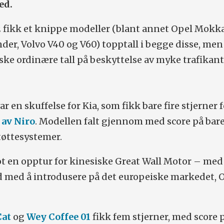
ed.
12 fikk et knippe modeller (blant annet Opel Mokka
der, Volvo V40 og V60) topptall i begge disse, men
ske ordinære tall på beskyttelse av myke trafikant
ar en skuffelse for Kia, som fikk bare fire stjerner 
 av Niro
. Modellen falt gjennom med score på bar
tøttesystemer.
t en opptur for kinesiske Great Wall Motor – med
rd med å introdusere på det europeiske markedet, 
Cat
og
Wey Coffee 01
fikk fem stjerner, med score 