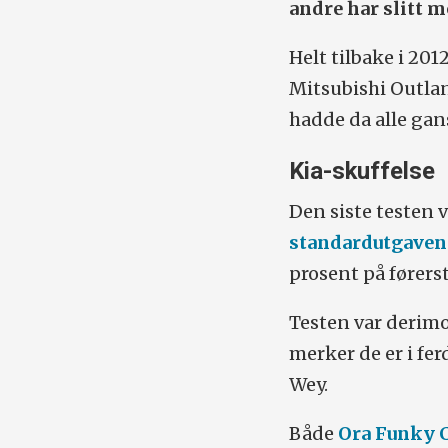
andre har slitt m
Helt tilbake i 20
Mitsubishi Outlan
hadde da alle gan
Kia-skuffelse
Den siste testen v
standardutgaven
prosent på førers
Testen var derimo
merker de er i fe
Wey.
Både
Ora Funky 