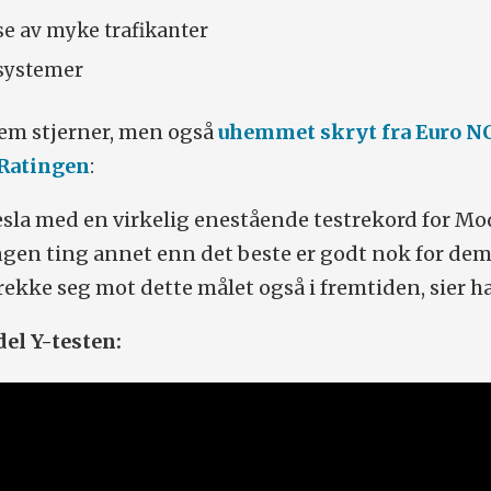
se av myke trafikanter
tsystemer
fem stjerner, men også
uhemmet skryt fra Euro N
 Ratingen
:
Tesla med en virkelig enestående testrekord for Mod
ingen ting annet enn det beste er godt nok for dem,
rekke seg mot dette målet også i fremtiden, sier h
el Y-testen: