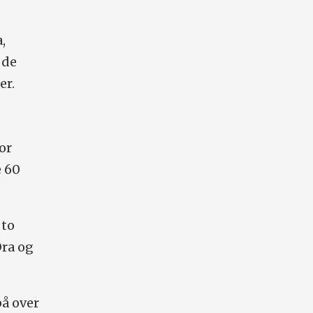
,
 de
er.
for
e 60
 to
Ora og
på over