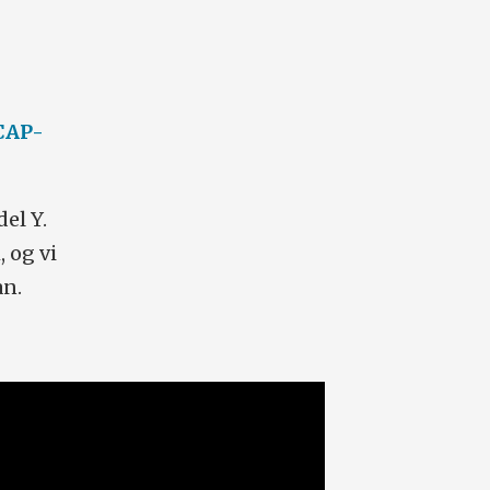
CAP-
el Y.
 og vi
an.