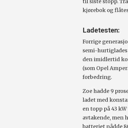
til siste stopp. T
kjørebok og flåte
Ladetesten:
Forrige generasjo
semi
-hurtiglades
den imidlertid k
(som Opel
Amper
forbedring.
Zoe hadde 9 prose
ladet med konstan
en topp på 43 kW 
avtakende, men ho
batteriet nådde 80