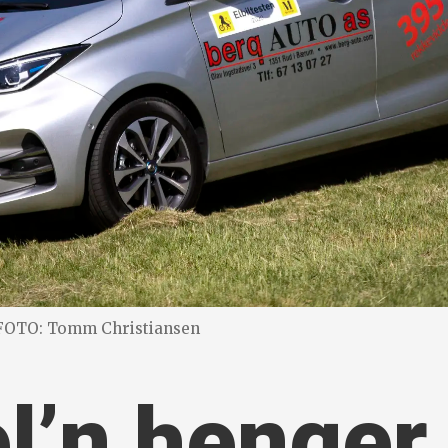
FOTO: Tomm Christiansen
’n henger