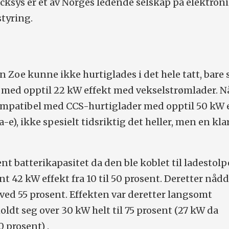
racksys er et av Norges ledende selskap på elektron
styring.
n Zoe kunne ikke hurtiglades i det hele tatt, bare
 med opptil 22 kW effekt med vekselstrømlader. N
ompatibel med CCS-hurtiglader med opptil 50 kW 
a
-e), ikke spesielt tidsriktig det heller, men en kla
nt batterikapasitet da den ble koblet til ladestol
t 42 kW effekt fra 10 til 50 prosent. Deretter nåd
ved 55 prosent. Effekten var deretter langsomt
ldt seg over 30 kW helt til 75 prosent (27 kW da
 prosent) .