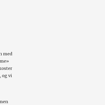
on med
time»
koster
 og vi
 men