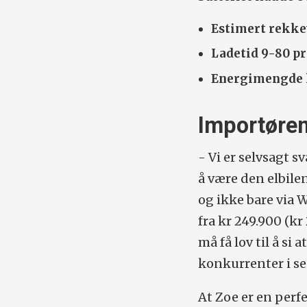
Estimert rekke
Ladetid 9-80 p
Energimengde l
Importøre
- Vi er selvsagt 
å være den elbile
og ikke bare via 
fra kr 249.900 (k
må få lov til å si
konkurrenter i s
At Zoe er en perf