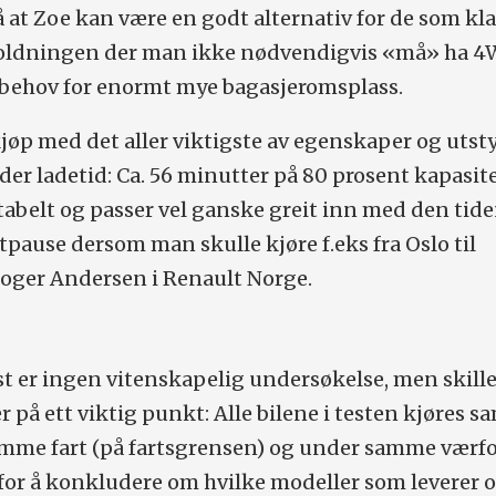
å at Zoe kan være en godt alternativ for de som kla
holdningen der man ikke nødvendigvis «må» ha 4
r behov for enormt mye
bagasjeromsplass
.
kjøp med det aller viktigste av egenskaper og utst
der ladetid: Ca. 56 minutter på 80 prosent kapasite
tabelt og passer vel ganske greit inn med den ti
atpause dersom man skulle kjøre
f.eks
fra Oslo til
Roger Andersen i Renault Norge.
t er ingen vitenskapelig undersøkelse, men skille
r på ett viktig punkt: Alle bilene i testen kjøres 
amme fart (på fartsgrensen) og under samme værfo
for å konkludere om hvilke modeller som leverer 