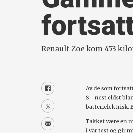
fortsat
Renault Zoe kom 453 kilo
Av de som fortsat
S - nest eldst bl
batterielektrisk. 
Takket være en ny
i vår test og gir 