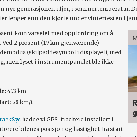
n nye generasjonen i fjor, i sommertemperatur. De
ter lenger enn den kjørte under
vintertesten
i jan
osent kom varselet med oppfordring om å
M
 Ved 2 prosent (19 km gjenværende)
ddemodus (skilpaddesymbol i displayet), med
, men lyset i instrumentpanelet ble ikke
de:
453 km.
R
art:
58 km/t
g
rackSys
hadde vi GPS-trackere installert i
itorere bilenes posisjon og hastighet fra start