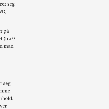
rer seg
WD,
yr på
t (fra 9
den man
r seg
samme
rhold.
over