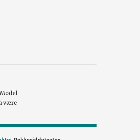
a Model
 å være
Rekkeviddetesten