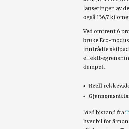
lanseringen av de
også 136,7 kilome
Ved omtrent 6 pr
bruke Eco-modus.
inntrådte skilpa
effektbegrensning
dempet.
Reell rekkevid
Gjennomsnittsf
Med bistand fra
T
hver bil for å mon