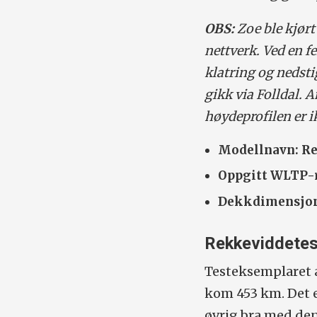
OBS:
Zoe ble kjørt
nettverk. Ved en fe
klatring og nedst
gikk via Folldal. 
høydeprofilen er i
Modellnavn:
Re
Oppgitt WLTP-r
Dekkdimensjon
Rekkeviddetes
Testeksemplaret a
kom 453 km. Det e
øvrig bra med den