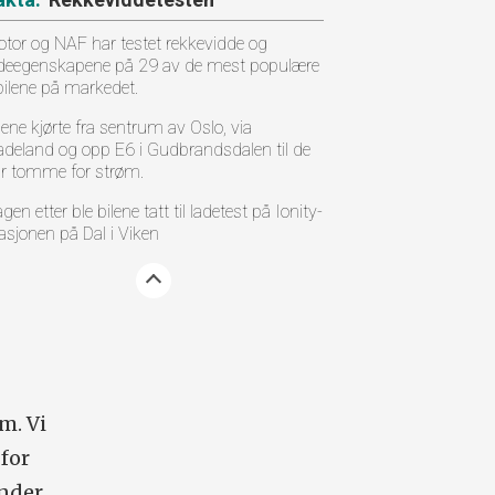
tor og NAF har testet rekkevidde og
deegenskapene på 29 av de mest populære
bilene på markedet.
lene kjørte fra sentrum av Oslo, via
deland og opp E6 i Gudbrandsdalen til de
r tomme for strøm.
gen etter ble bilene tatt til ladetest på Ionity-
asjonen på Dal i Viken
m. Vi
for
under