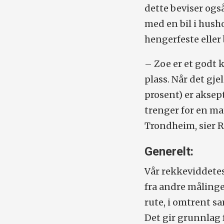
dette beviser ogs
med en bil i hus
hengerfeste elle
– Zoe er et godt 
plass.
Når det gjel
prosent) er aksep
trenger for en m
Trondheim, sier 
Generelt:
Vår rekkeviddetes
fra andre målinge
rute, i omtrent s
Det gir grunnlag 