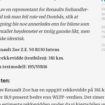
 av en representant for Renaults forhandler-
Mo
la
il tok man feil rute ved Dombås, slik at
el
igning ble noe annerledes enn for bilene som
Bi
Antallet høydemeter er trolig ganske likt, men
Ha
va
kke identisk.
Da
nault Zoe Z.E. 50 R130 Intens
st
ekkevidde (testbilen):
381 km.
 testmodell:
195/55R16
ten:
v Renault Zoe har en oppgitt rekkevidde på 381 k
r 18,9 prosent bedre enn WLTP-verdien. Det rimer 
 estimerte rekkevidden under da vi kjørte bilen 