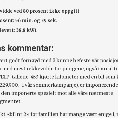
vidde
ved 80 prosent ikke oppgitt
rosent:
56 min. og 39 sek.
evert: 38,8 kWt
ns kommentar:
svært godt fornøyd med å kunne befeste vår posisj
n med mest rekkevidde for pengene, også i «real 
WLTP-tallene.
453 kjørte kilometer med en bil som 
r 229.900,- i vår sommerkampanje), er imponerende,
 at den imponerte spesielt mot alle våre nærmeste
egmentet.
ekt «bil
nr
2» for familien har mange vært enige i,