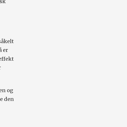
isk
såkelt
å er
effekt
r
pen og
de den