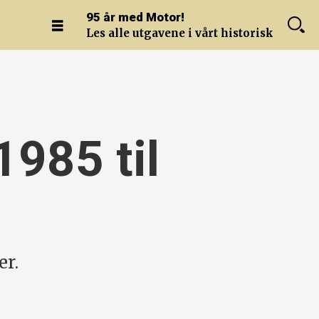
95 år med Motor!
Les alle utgavene i vårt historiske arkiv.
1985 til
er.