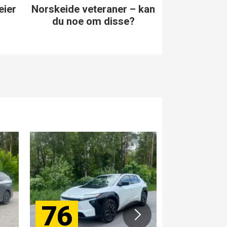
er – kan
Vet du noe om disse
Kjenner 
sse?
norskeide veteranene?
nor
76
84