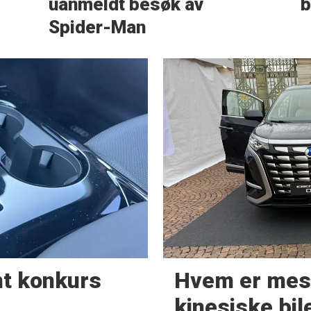
uanmeldt besøk av
b
Spider-Man
t konkurs
Hvem er mest
kinesiske bil