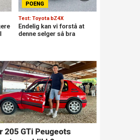
Test: Toyota bZ4X
Test: Merced
gere
Endelig kan vi forstå at
Den største 
l
denne selger så bra
klassen
r 205 GTi Peugeots