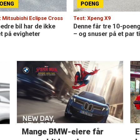
: Mitsubishi Eclipse Cross
Test: Xpeng X9
edre bil har de ikke
Denne får tre 10-poen
et på evigheter
– og snuser på et par ti
Mange BMW-eiere får
E