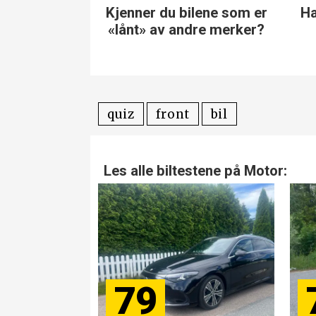
du bilene som er
Har du kontroll på disse
av andre merker?
Ford-modellene?
quiz
front
bil
Les alle biltestene på Motor:
79