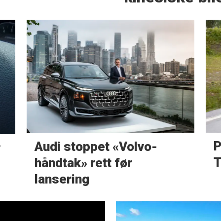
P
Audi stoppet «Volvo-
r
T
håndtak» rett før
lansering