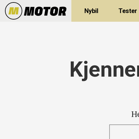
Nybil
Tester
Kjenner
He