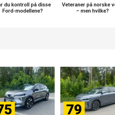
Veteraner på norske veier
Norskeide veteran
– men hvilke?
du noe om di
75
79