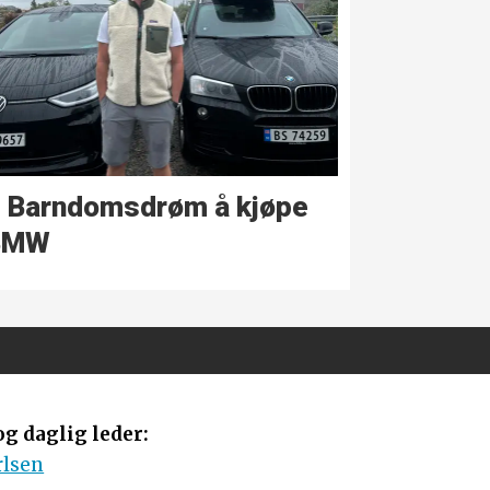
 Barndoms­drøm å kjøpe
BMW
g daglig leder:
rlsen