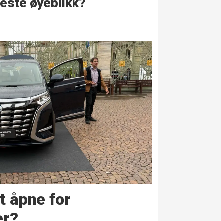
este øyeblikk?
 åpne for
er?