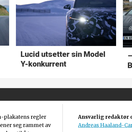
Lucid utsetter sin Model
–
Y-konkurrent
m-plakatens regler
Ansvarlig redaktør o
mener seg rammet av
Andreas Haaland-Ca