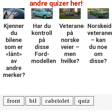
andre quizer her!
Kjenner
Har du
Veteraner
Norskeid
du
kontroll
på
veterane
bilene
på
norske
– kan
som er
disse
veier –
du noe
«lånt»
Ford-
men
om
av
modellene?
hvilke?
disse?
andre
merker?
front
bil
cabriolet
quiz