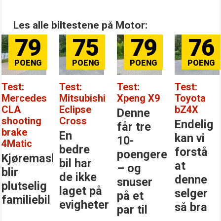
Les alle biltestene på Motor:
79
75
79
76
Test:
Test:
Test:
Test:
Mercedes
Mitsubishi
Xpeng X9
Toyota
CLA
Eclipse
bZ4X
Denne
shooting
Cross
Endelig
får tre
brake
En
kan vi
10-
4Matic
bedre
forstå
poengere
Kjøremaskinen
bil har
at
– og
blir
de ikke
denne
snuser
plutselig
laget på
selger
på et
familiebil
evigheter
så bra
par til