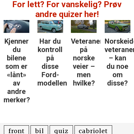
For lett? For vanskelig? Prøv
andre quizer her!
Kjenner
Har du
Veteraner
Norskeid
du
kontroll
på
veterane
bilene
på
norske
– kan
som er
disse
veier –
du noe
«lånt»
Ford-
men
om
av
modellene?
hvilke?
disse?
andre
merker?
front
bil
quiz
cabriolet