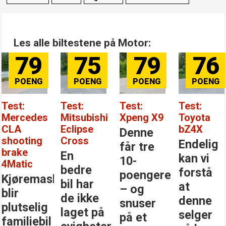
Les alle biltestene på Motor:
79
75
79
76
Test:
Test:
Test:
Test:
Mercedes
Mitsubishi
Xpeng X9
Toyota
CLA
Eclipse
bZ4X
Denne
shooting
Cross
Endelig
får tre
brake
En
kan vi
10-
4Matic
bedre
forstå
poengere
Kjøremaskinen
bil har
at
– og
blir
de ikke
denne
snuser
plutselig
laget på
selger
på et
familiebil