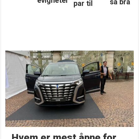
evigheter
så bra
par til
Hvem er mest åpne for