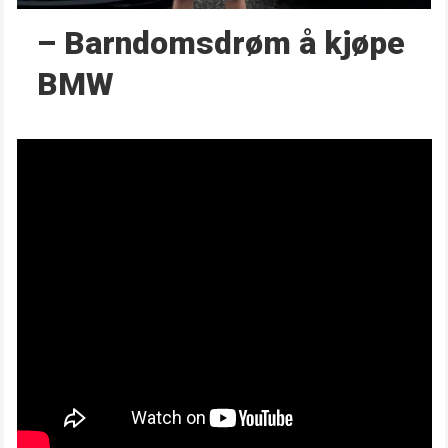
– Barndoms­drøm å kjøpe
BMW