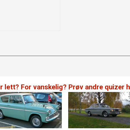
r lett? For vanskelig? Prøv andre quizer h