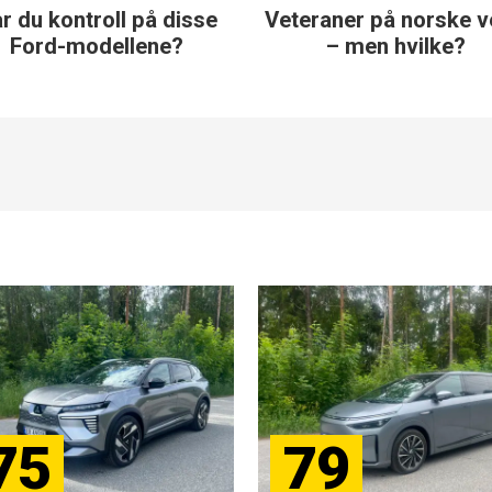
teraner på norske veier
Norskeide veteraner –
– men hvilke?
du noe om disse?
75
79