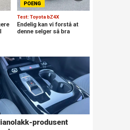
Test: Toyota bZ4X
Test: Merced
gere
Endelig kan vi forstå at
Den største 
l
denne selger så bra
klassen
ianolakk-produsent