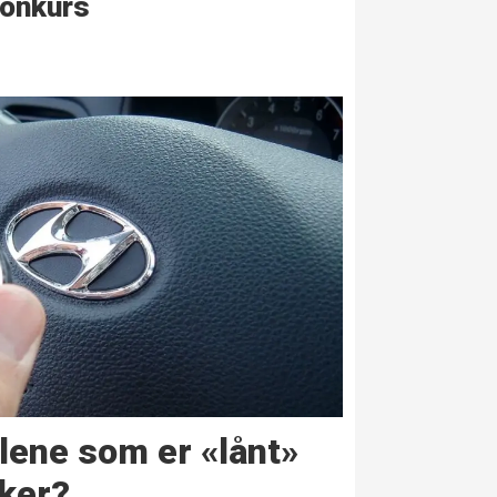
onkurs
lene som er «lånt»
ker?