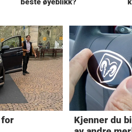
beste øyeblikk?
k
for
Kjenner du bi
av andre mer