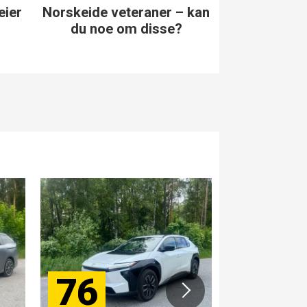
 kan
Vet du noe om disse
Kjenner du d
norskeide veteranene?
norske 
76
84