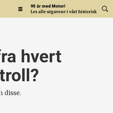
95 år med Motor!
Les alle utgavene i vårt historiske arkiv.
ra hvert
roll?
 disse.