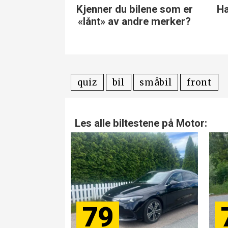
ilene som er
Har du kontroll på disse
Ve
ndre merker?
Ford-modellene?
quiz
bil
småbil
front
Les alle biltestene på Motor:
79