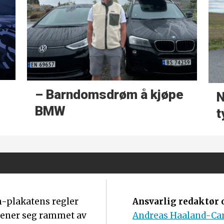
– Barndoms­drøm å kjøpe
N
BMW
t
m-plakatens regler
Ansvarlig redaktør o
mener seg rammet av
Andreas Haaland-Ca