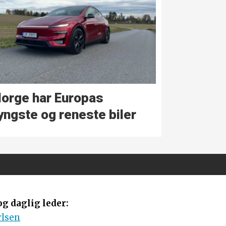
orge har Europas
yngste og reneste biler
g daglig leder:
rlsen