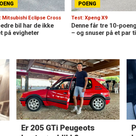
: Mitsubishi Eclipse Cross
Test: Xpeng X9
edre bil har de ikke
Denne får tre 10-poen
et på evigheter
– og snuser på et par ti
Er 205 GTi Peugeots
P