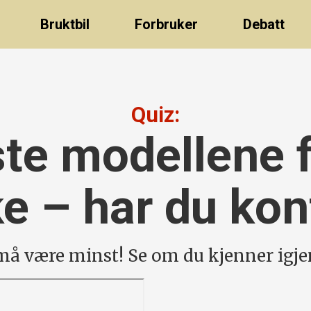
Bruktbil
Forbruker
Debatt
Quiz:
te modellene f
e – har du kont
å være minst! Se om du kjenner igjen