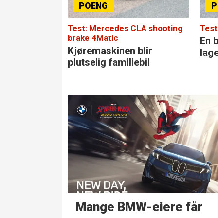
Test: Mercedes CLA shooting
Test
brake 4Matic
En b
Kjøremaskinen blir
lag
plutselig familiebil
Mange BMW-eiere får