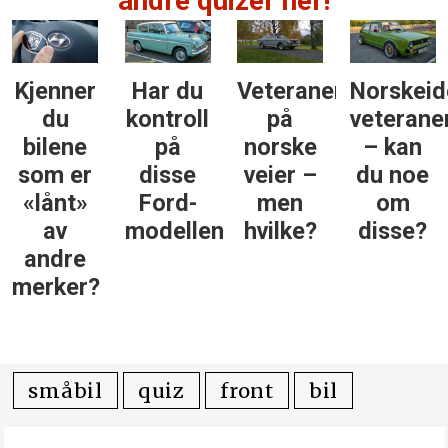
andre quizer her!
Kjenner
Har du
Veteraner
Norskeid
du
kontroll
på
veterane
bilene
på
norske
– kan
som er
disse
veier –
du noe
«lånt»
Ford-
men
om
av
modellene?
hvilke?
disse?
andre
merker?
småbil
quiz
front
bil