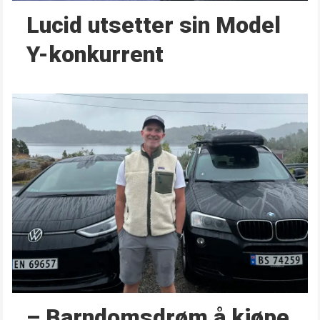
Lucid utsetter sin Model
Y-konkurrent
– Barndoms­drøm å kjøpe