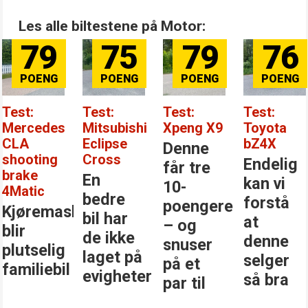
Les alle biltestene på Motor:
79
75
79
76
Test:
Test:
Test:
Test:
Mercedes
Mitsubishi
Xpeng X9
Toyota
CLA
Eclipse
bZ4X
Denne
shooting
Cross
Endelig
får tre
brake
En
kan vi
10-
4Matic
bedre
forstå
poengere
Kjøremaskinen
bil har
at
– og
blir
de ikke
denne
snuser
plutselig
laget på
selger
på et
familiebil
evigheter
så bra
par til