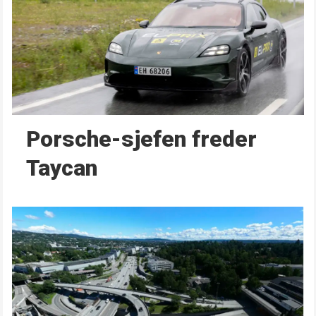
Porsche-sjefen freder
Taycan