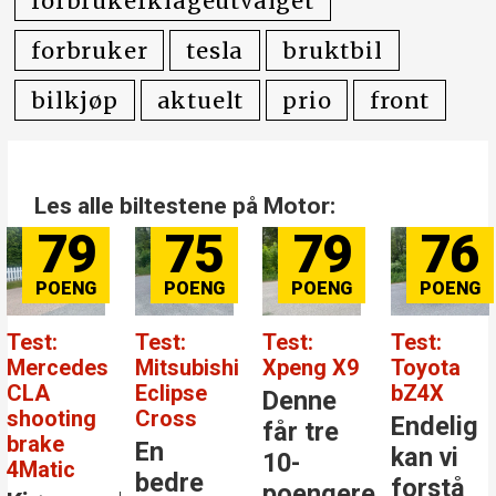
forbrukerklageutvalget
forbruker
tesla
bruktbil
bilkjøp
aktuelt
prio
front
Les alle biltestene på Motor:
79
75
79
76
Test:
Test:
Test:
Test:
Mercedes
Mitsubishi
Xpeng X9
Toyota
CLA
Eclipse
bZ4X
Denne
shooting
Cross
Endelig
får tre
brake
En
kan vi
10-
4Matic
bedre
forstå
poengere