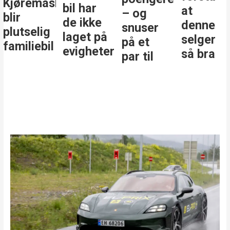
Kjøremaskinen
bil har
at
– og
blir
de ikke
denne
snuser
plutselig
laget på
selger
på et
familiebil
evigheter
så bra
par til