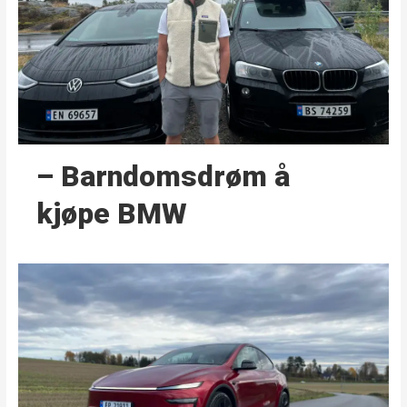
– Barndoms­drøm å
kjøpe BMW