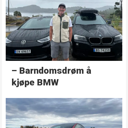
– Barndoms­drøm å
kjøpe BMW