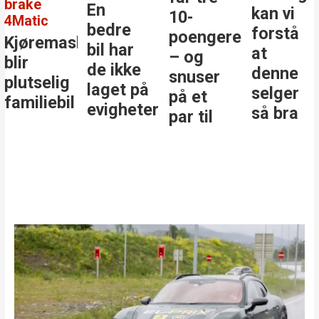
brake
En
kan vi
10-
4Matic
bedre
forstå
poengere
Kjøremaskinen
bil har
at
– og
blir
de ikke
denne
snuser
plutselig
laget på
selger
på et
familiebil
evigheter
så bra
par til