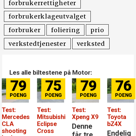
forbrukerrettigheter
forbrukerklageutvalget
forbruker
foliering
prio
verkstedtjenester
verksted
Les alle biltestene på Motor:
79
75
79
76
Test:
Test:
Test:
Test:
Mercedes
Mitsubishi
Xpeng X9
Toyota
CLA
Eclipse
bZ4X
Denne
shooting
Cross
Endelig
får tre