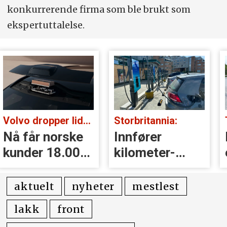
konkurrerende firma som ble brukt som
ekspertuttalelse.
Volvo dropper lidar for godt:
Storbritannia:
Nå får norske
Innfører
kunder 18.000
kilometer­
kr i erstatning
avgift for
elbiler
aktuelt
nyheter
mestlest
lakk
front