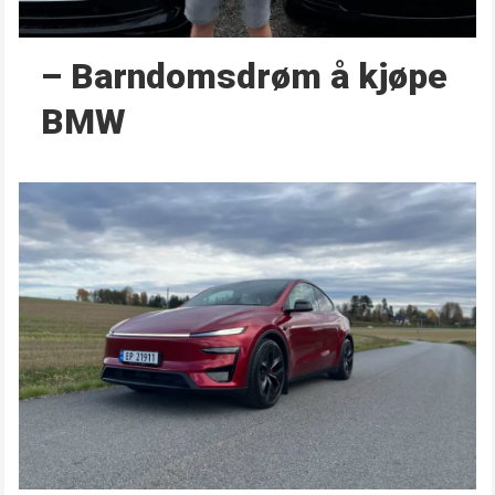
– Barndoms­drøm å kjøpe
BMW