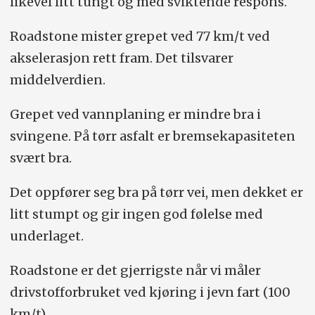
likevel litt tungt og med sviktende respons.
Roadstone mister grepet ved 77 km/t ved
akselerasjon rett fram. Det tilsvarer
middelverdien.
Grepet ved vannplaning er mindre bra i
svingene. På tørr asfalt er bremsekapasiteten
svært bra.
Det oppfører seg bra på tørr vei, men dekket er
litt stumpt og gir ingen god følelse med
underlaget.
Roadstone er det gjerrigste når vi måler
drivstofforbruket ved kjøring i jevn fart (100
km/t).