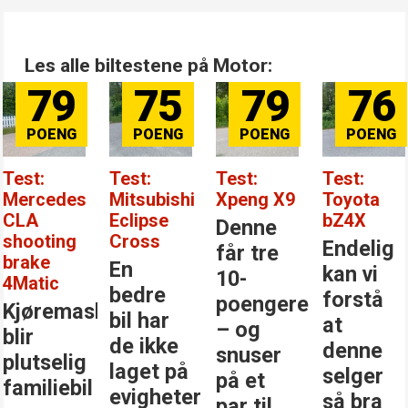
Les alle biltestene på Motor:
79
75
79
76
Test:
Test:
Test:
Test:
Mercedes
Mitsubishi
Xpeng X9
Toyota
CLA
Eclipse
bZ4X
Denne
shooting
Cross
Endelig
får tre
brake
En
kan vi
10-
4Matic
bedre
forstå
poengere
Kjøremaskinen
bil har
at
– og
blir
de ikke
denne
snuser
plutselig
laget på
selger
på et
familiebil
evigheter
så bra
par til