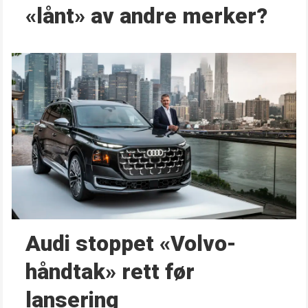
«lånt» av andre merker?
Audi stoppet «Volvo-
håndtak» rett før
lansering