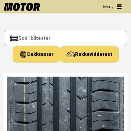
Tag:
budsjettdekk2019
Dekktester
Rekkeviddetest