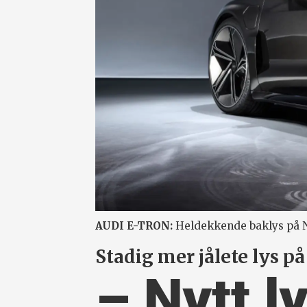
AUDI E-TRON:
Heldekkende baklys på No
Stadig mer jålete lys på 
– Nytt l