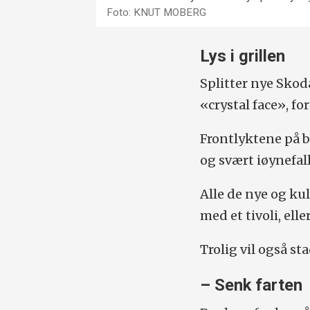
Foto: KNUT MOBERG
Lys i grillen
Splitter nye Skoda
«crystal face», fo
Frontlyktene på 
og svært iøynefal
Alle de nye og ku
med et tivoli, elle
Trolig vil også st
– Senk farten