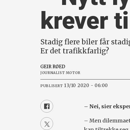
krever t
Stadig flere biler får sta
Er det trafikkfarlig?
GEIR
RØED
JOURNALIST MOTOR
13/10 2020 - 06:00
PUBLISERT
– Nei, sier eksp
– Men dilemmaet 
kan tiltrekke seg