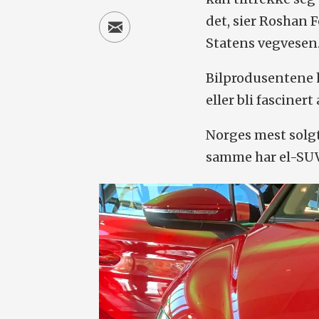
det, sier Roshan 
Statens vegvesen
Bilprodusentene h
eller bli fascinert 
Norges mest solgte
samme har el-SUV