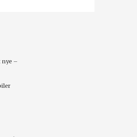
s
t nye –
iler