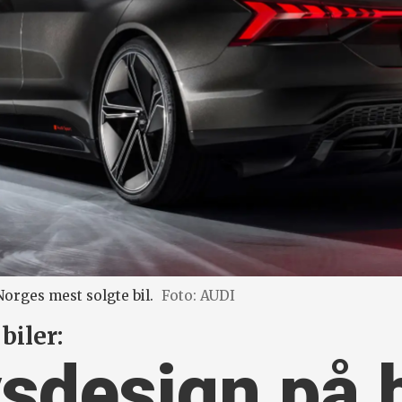
rges mest solgte bil.
Foto: AUDI
biler:
ysdesign på b