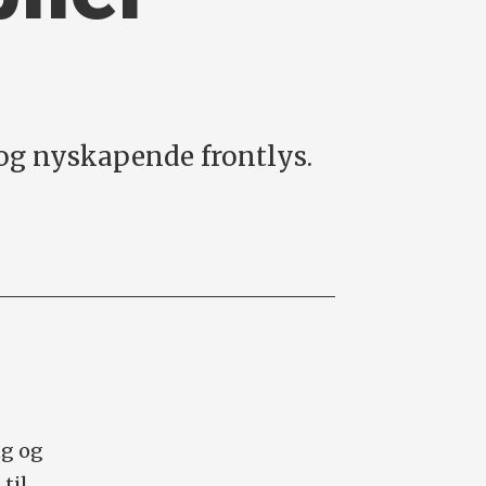
s og nyskapende frontlys.
ng og
til