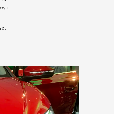
øy i
set –
t