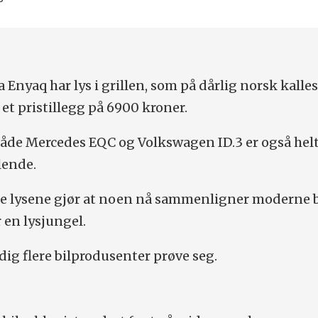
 Enyaq har lys i grillen, som på dårlig norsk kalle
r et pristillegg på 6900 kroner.
både Mercedes EQC og Volkswagen ID.3 er også hel
lende.
le lysene gjør at noen nå sammenligner moderne b
r en lysjungel.
adig flere bilprodusenter prøve seg.