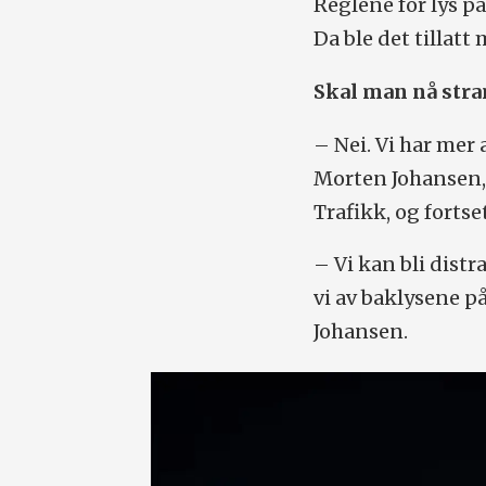
Reglene for lys på
Da ble det tillatt 
Skal man nå str
– Nei. Vi har mer a
Morten Johansen, 
Trafikk, og fortse
– Vi kan bli distr
vi av baklysene på
Johansen.