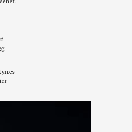
esenet.
rd
gg
tyrres
ier