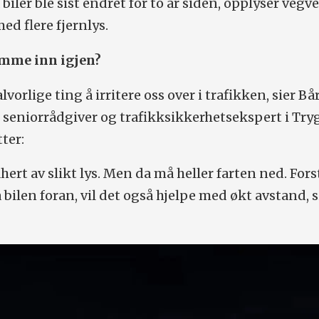
 biler ble sist endret for to år siden, opplyser vegv
med flere fjernlys.
amme inn igjen?
lvorlige ting å irritere oss over i trafikken, sier Bå
seniorrådgiver og trafikksikkerhetsekspert i Try
tter:
ahert av slikt lys. Men da må heller farten ned. Fors
 bilen foran, vil det også hjelpe med økt avstand, s