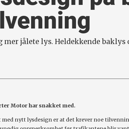
ilvenning
dig mer jålete lys. Heldekkende bakly
erter Motor har snakket med.
med nytt lysdesign er at det krever noe tilvenni
 unødig oppmerksomhet før trafikantene blir vant 