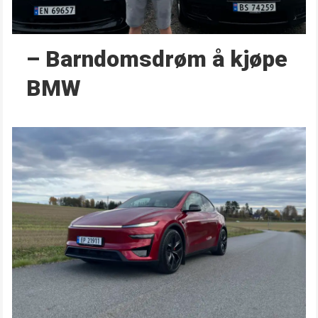
– Barndoms­drøm å kjøpe
BMW