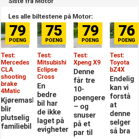
Siste fra Motor
Les alle biltestene på Motor:
79
75
79
76
Test:
Test:
Test:
Test:
Mercedes
Mitsubishi
Xpeng X9
Toyota
CLA
Eclipse
bZ4X
Denne
shooting
Cross
Endelig
får tre
brake
En
kan vi
10-
4Matic
bedre
forstå
poengere
Kjøremaskinen
bil har
at
– og
blir
de ikke
denne
snuser
plutselig
laget på
selger
på et
familiebil
evigheter
så bra
par til