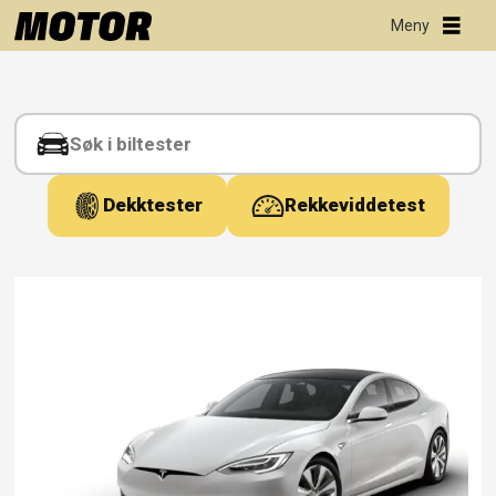
Tag:
ny
modell
Dekktester
Rekkeviddetest