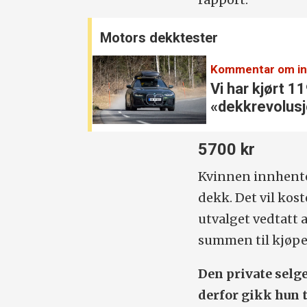
Motors dekktester
Kommentar om inn
Vi har kjørt 1
«dekk­revolus
er dommen
5700 kr
Kvinnen innhentet
dekk. Det vil kos
utvalget vedtatt 
summen til kjøpe
Den private selg
derfor gikk hun 