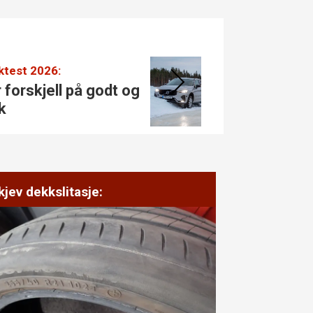
test 2026:
De best
forskjell på godt og
De be
k
kjev dekkslitasje: