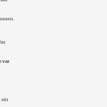
nonsen.
før
e var
 sin