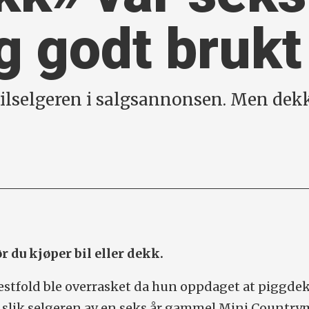
g godt brukt
bilselgeren i salgsannonsen. Men dek
 du kjøper bil eller dekk.
Vestfold ble overrasket da hun oppdaget at piggd
e, slik selgeren av en seks år gammel Mini Countr