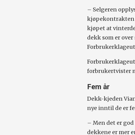
– Selgeren opplys
kjøpekontrakten 
kjøpet at vinterd
dekk som er over 
Forbrukerklageutv
Forbrukerklageut
forbrukertvister
Fem år
Dekk-kjeden Vian
nye inntil de er f
– Men det er god
dekkene er mer e