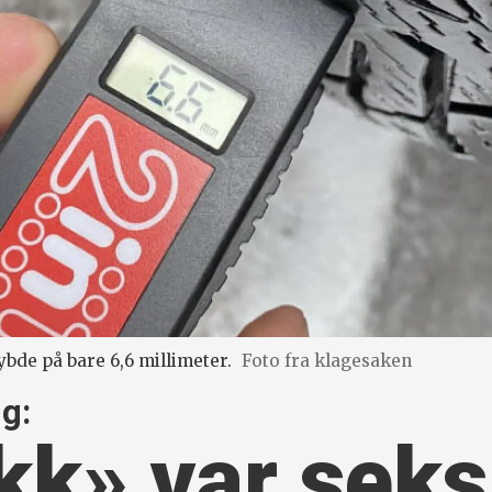
bde på bare 6,6 millimeter.
Foto fra klagesaken
ng:
k» var seks