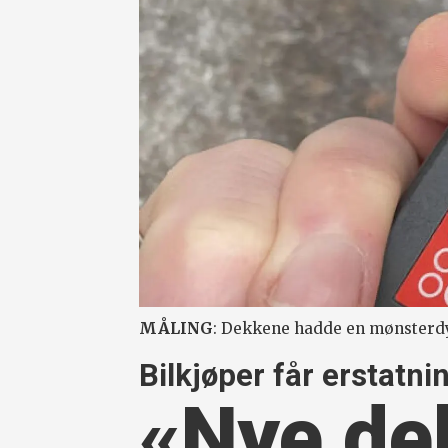
MÅLING
: Dekkene hadde en mønsterdy
Bilkjøper får erstatni
«Nye dek