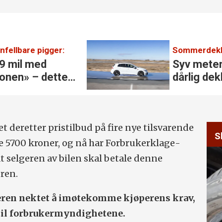
fellbare pigger:
Sommerdekk
19 mil med
Syv meter 
jonen» – dette
dårlig dek
 deretter pristilbud på fire nye tilsvarende
S
te 5700 kroner, og nå har Forbrukerklage­
at selgeren av bilen skal betale denne
ren.
eren nektet å imøtekomme kjøperens krav,
til forbrukermyndighetene.