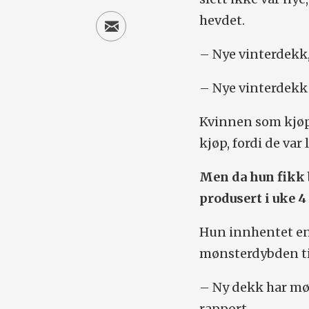
hevdet.
– Nye vinterdekk,
– Nye vinterdekk
Kvinnen som kjøpt
kjøp, fordi de var 
Men da hun fikk 
produsert i uke 4 
Hun innhentet en 
mønsterdybden til
– Ny dekk har møn
rapport.