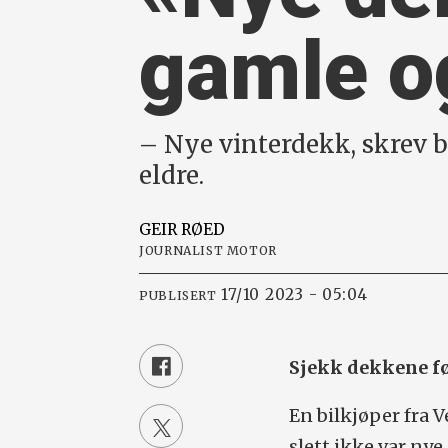
gamle o
– Nye vinterdekk, skrev 
eldre.
GEIR
RØED
JOURNALIST MOTOR
17/10 2023 - 05:04
PUBLISERT
Sjekk dekkene før
En bilkjøper fra 
slett ikke var ny