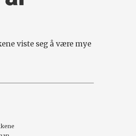
kene viste seg å være mye
ekkene
yman