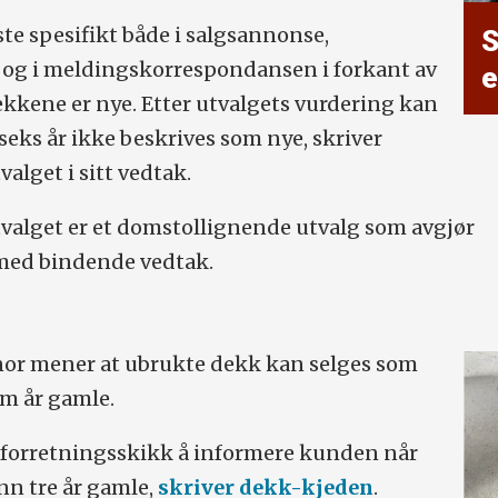
te spesifikt både i salgsannonse,
S
og i meldingskorrespondansen i forkant av
e
ekkene er nye. Etter utvalgets vurdering kan
seks år ikke beskrives som nye, skriver
alget i sitt vedtak.
valget er et domstollignende utvalg som avgjør
 med bindende vedtak.
or mener at ubrukte dekk kan selges som
em år gamle.
 forretningsskikk å informere kunden når
nn tre år gamle,
skriver dekk-kjeden
.