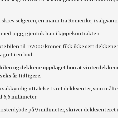
 skrev selgeren, en mann fra Romerike, i salgsan
 med pigg, gjentok han i kjøpekontrakten.
e bilen til 177.000 kroner, fikk ikke sett dekkene 
lagret i en bod.
bilen og dekkene oppdaget hun at vinterdekken
seks år tidligere.
sakkyndig uttalelse fra et dekksenter, som målte
 6,6 millimeter.
sterdybde på 9 millimeter, skriver dekksenteret i