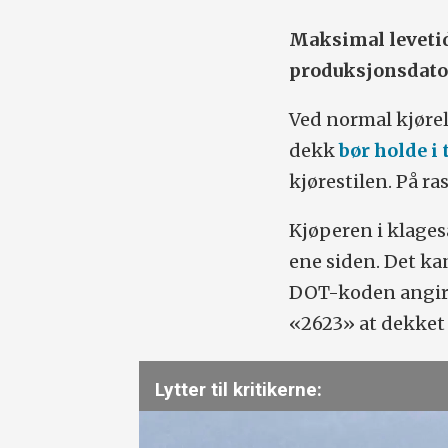
Maksimal levetid 
produksjonsdato
Ved normal kjørel
dekk
bør holde i
kjørestilen. På ra
Kjøperen i klage
ene siden. Det kan
DOT-koden angir 
«2623» at dekket e
Lytter til kritikerne: