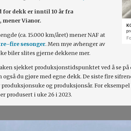
for dekk er inntil 10 år fra
, mener Vianor.
K
pr
engde (ca. 15.000 km/året) mener NAF at
Fo
 tre–fire sesonger
. Men mye avhenger av
ske biler slites gjerne dekkene mer.
saken sjekket produksjonstidspunktet ved å se på
 også du gjøre med egne dekk. De siste fire sifrene
produksjonsuke og produksjonsår. For eksempel 
r produsert i uke 26 i 2023.