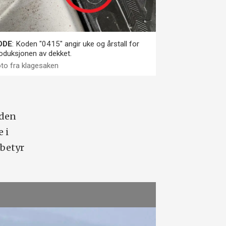
ODE
: Koden "0415" angir uke og årstall for
oduksjonen av dekket.
to fra klagesaken
 den
 i
betyr