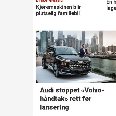
brake 4Matic
En b
Kjøremaskinen blir
lag
plutselig familiebil
Audi stoppet «Volvo-
håndtak» rett før
lansering