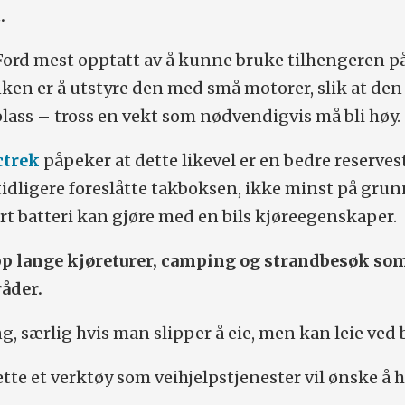
.
 Ford mest opptatt av å kunne bruke tilhengeren p
ken er å utstyre den med små motorer, slik at den
lass – tross en vekt som nødvendigvis må bli høy.
ctrek
påpeker at dette likevel er en bedre reserve
idligere foreslåtte takboksen, ikke minst på grun
ert batteri kan gjøre med en bils kjøreegenskaper.
opp lange kjøreturer, camping og strandbesøk so
åder.
g, særlig hvis man slipper å eie, men kan leie ved 
tte et verktøy som veihjelpstjenester vil ønske å h