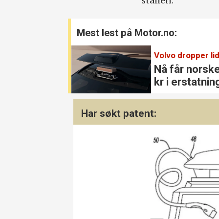
stallen.
Mest lest på Motor.no:
Volvo dropper lid
Nå får norsk
kr i erstatnin
Har søkt patent: