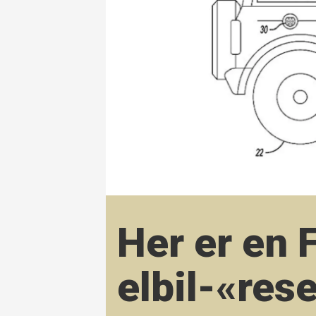
Her er en 
elbil-«res