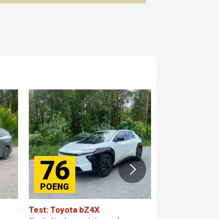
76
84
Test: Toyota bZ4X
Test: Merced