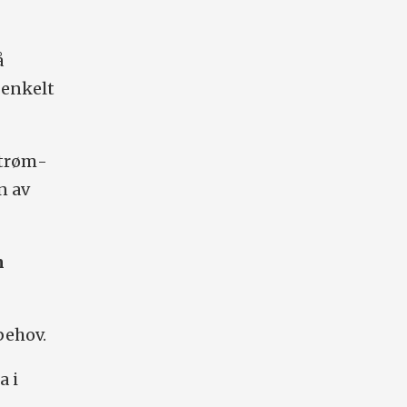
å
 enkelt
strøm­
n av
m
behov.
a i