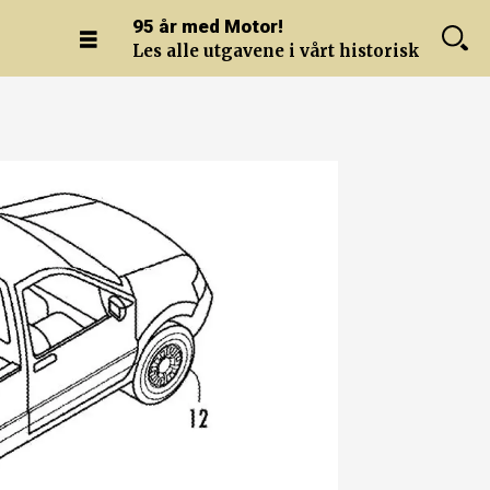
95 år med Motor!
Les alle utgavene i vårt historiske arkiv.