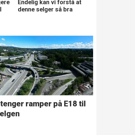
gere
Endelig kan vi forstå at
Den største 
l
denne selger så bra
klassen
tenger ramper på E18 til
elgen