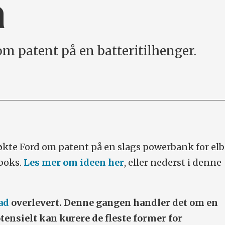
å
m patent på en batteritilhenger.
økte Ford om patent på en slags powerbank for elbi
kboks.
Les mer om ideen her
, eller nederst i denne
ad
overlevert. Denne gangen handler det om en
ensielt kan kurere de fleste former for