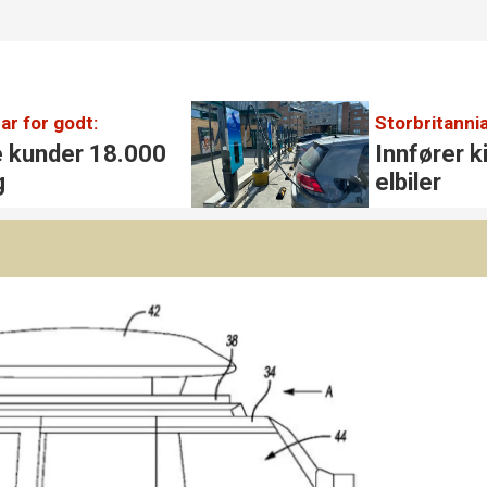
ar for godt:
Storbritannia
e kunder 18.000
Innfører k
g
elbiler