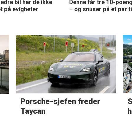
edre bil har de ikke
Denne får tre 10-poen
et på evigheter
– og snuser på et par ti
Porsche-sjefen freder
S
Taycan
h