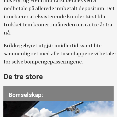
hos Flyt og Fremtind først betales ved å
nedbetale på allerede innbetalt depositum. Det
innebærer at eksisterende kunder først blir
trukket fem kroner i måneden om ca. tre år fra
nå.
Brikkegebyret utgjør imidlertid svært lite
sammenlignet med alle tusenlappene vi betaler
for selve bompengepasseringene.
De tre store
Bomselskap: