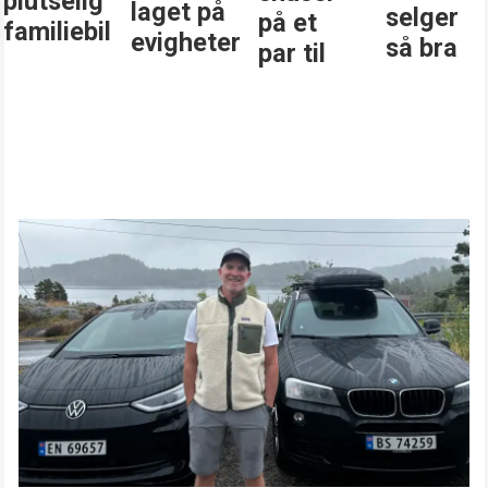
plutselig
laget på
selger
på et
familiebil
evigheter
så bra
par til