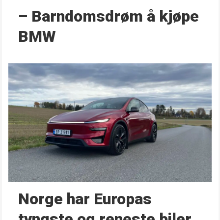
– Barndoms­drøm å kjøpe
BMW
Norge har Europas
tyngste og reneste biler