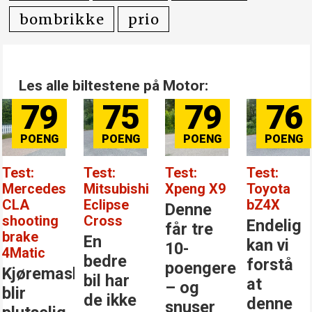
bombrikke
prio
Les alle biltestene på Motor:
79
75
79
76
Test:
Test:
Test:
Test:
Mercedes
Mitsubishi
Xpeng X9
Toyota
CLA
Eclipse
bZ4X
Denne
shooting
Cross
Endelig
får tre
brake
En
kan vi
10-
4Matic
bedre
forstå
poengere
Kjøremaskinen
bil har
at
– og
blir
de ikke
denne
snuser