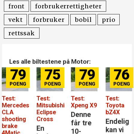
front
forbrukerrettigheter
vekt
forbruker
bobil
prio
rettssak
Les alle biltestene på Motor:
79
75
79
76
Test:
Test:
Test:
Test:
Mercedes
Mitsubishi
Xpeng X9
Toyota
CLA
Eclipse
bZ4X
Denne
shooting
Cross
Endelig
får tre
brake
En
kan vi
10-
4Matic