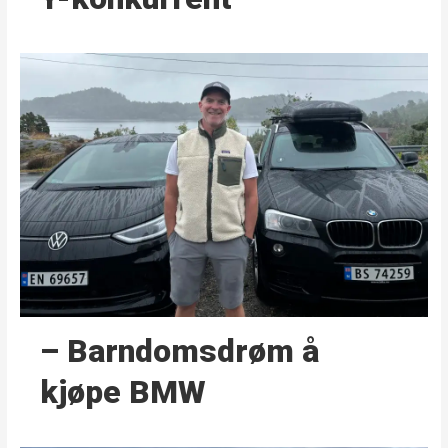
– Barndoms­drøm å
kjøpe BMW