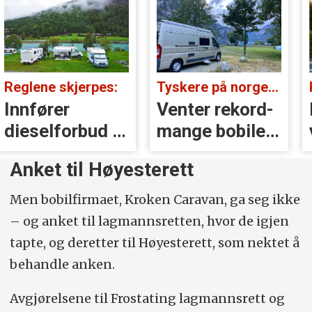
Reglene skjerpes:
Tyskere på norgesferie:
Innfører
Venter rekord­
diesel­forbud i
mange bobiler i
Italia
sommer
Anket til Høyesterett
Men bobilfirmaet, Kroken Caravan, ga seg ikke
– og anket til lagmannsretten, hvor de igjen
tapte, og deretter til Høyesterett, som nektet å
behandle anken.
Avgjørelsene til Frostating lagmannsrett og