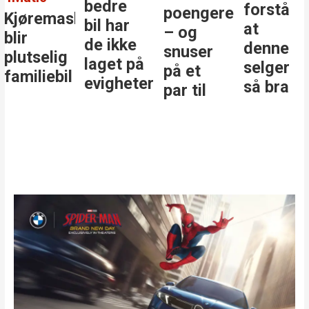
bedre
forstå
poengere
Kjøremaskinen
bil har
at
– og
blir
de ikke
denne
snuser
plutselig
laget på
selger
på et
familiebil
evigheter
så bra
par til