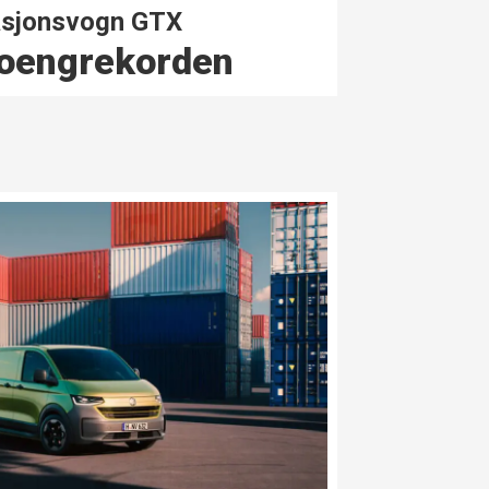
tasjonsvogn GTX
oeng­rekorden