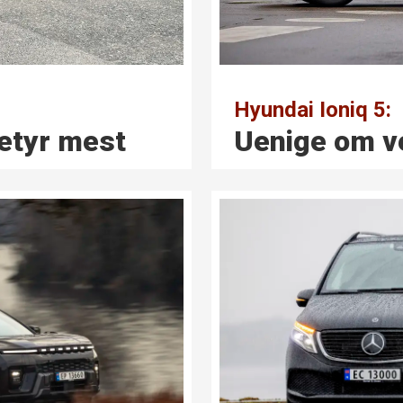
Hyundai Ioniq 5:
betyr mest
Uenige om ve