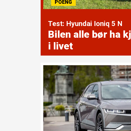
Test: Hyundai Ioniq 5 N
Bilen alle bør ha 
i livet