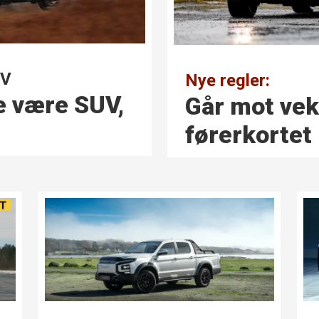
EV
Nye regler:
e være SUV,
Går mot vek
førerkortet