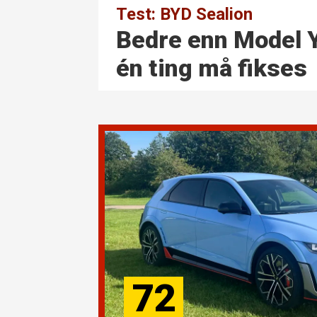
Test: BYD Sealion
Bedre enn Model 
én ting må fikses
72