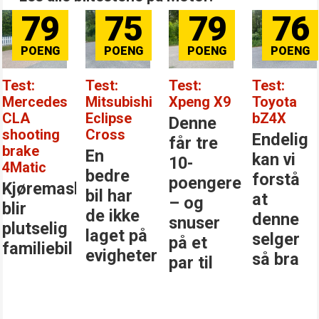
79
75
79
76
Test:
Test:
Test:
Test:
Mercedes
Mitsubishi
Xpeng X9
Toyota
CLA
Eclipse
bZ4X
Denne
shooting
Cross
Endelig
får tre
brake
En
kan vi
10-
4Matic
bedre
forstå
poengere
Kjøremaskinen
bil har
at
– og
blir
de ikke
denne
snuser
plutselig
laget på
selger
på et
familiebil
evigheter
så bra
par til