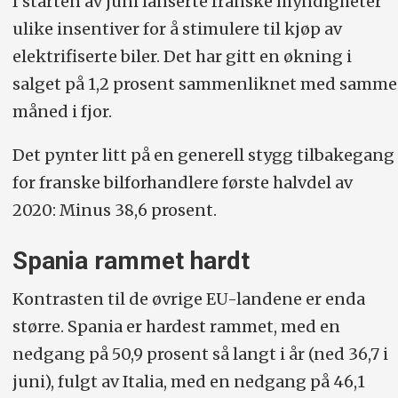
I starten av juni lanserte franske myndigheter
er tegn til optimisme.
ulike insentiver for å stimulere til kjøp av
elektrifiserte biler. Det har gitt en økning i
salget på 1,2 prosent sammenliknet med samme
måned i fjor.
Det pynter litt på en generell stygg tilbakegang
for franske bilforhandlere første halvdel av
2020: Minus 38,6 prosent.
Spania rammet hardt
Kontrasten til de øvrige EU-landene er enda
større. Spania er hardest rammet, med en
nedgang på 50,9 prosent så langt i år (ned 36,7 i
juni), fulgt av Italia, med en nedgang på 46,1